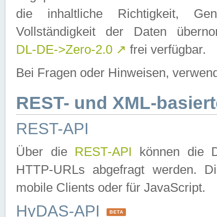
die inhaltliche Richtigkeit, Gen
Vollständigkeit der Daten über
DL-DE->Zero-2.0
↗
frei verfügbar.
Bei Fragen oder Hinweisen, verwend
REST- und XML-basiert
REST-API
Über die
REST-API
können die Da
HTTP-URLs abgefragt werden. Dies
mobile Clients oder für JavaScript.
HyDAS-API
BETA