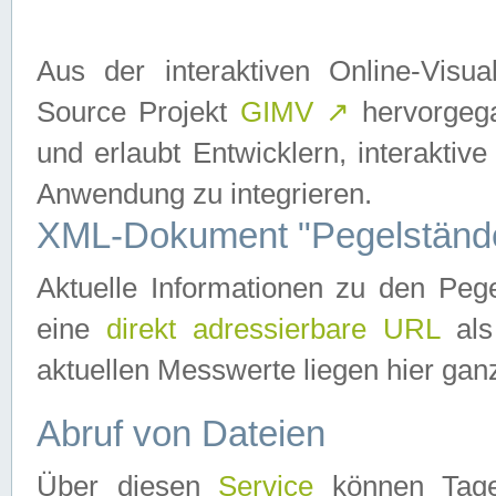
Aus der interaktiven Online-Vis
Source Projekt
GIMV
↗
hervorgega
und erlaubt Entwicklern, interaktive
Anwendung zu integrieren.
XML-Dokument "Pegelständ
Aktuelle Informationen zu den P
eine
direkt adressierbare URL
als
aktuellen Messwerte liegen hier ganz
Abruf von Dateien
Über diesen
Service
können Tages