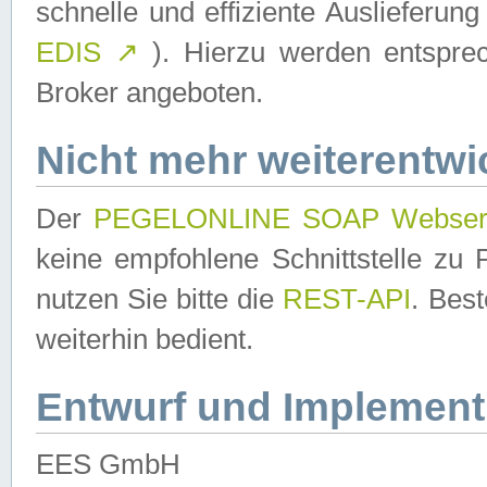
schnelle und effiziente Auslieferun
EDIS
↗
). Hierzu werden entspr
Broker angeboten.
Nicht mehr weiterentwi
Der
PEGELONLINE SOAP Webser
keine empfohlene Schnittstelle z
nutzen Sie bitte die
REST-API
. Bes
weiterhin bedient.
Entwurf und Implement
EES GmbH