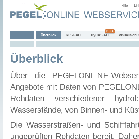
Hilfe
Lin
Überblick
REST-API
HyDAS-API
Visualisieru
Überblick
Über die PEGELONLINE-Webservic
Angebote mit Daten von PEGELONLI
Rohdaten verschiedener hydro
Wasserstände, von Binnen- und Küs
Die Wasserstraßen- und Schifffahr
ungeprüften Rohdaten bereit. Daher