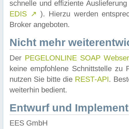
schnelle und effiziente Auslieferun
EDIS
↗
). Hierzu werden entspr
Broker angeboten.
Nicht mehr weiterentwi
Der
PEGELONLINE SOAP Webser
keine empfohlene Schnittstelle z
nutzen Sie bitte die
REST-API
. Bes
weiterhin bedient.
Entwurf und Implement
EES GmbH