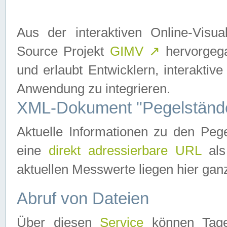
Aus der interaktiven Online-Vis
Source Projekt
GIMV
↗
hervorgega
und erlaubt Entwicklern, interaktive
Anwendung zu integrieren.
XML-Dokument "Pegelständ
Aktuelle Informationen zu den P
eine
direkt adressierbare URL
als
aktuellen Messwerte liegen hier ganz
Abruf von Dateien
Über diesen
Service
können Tages