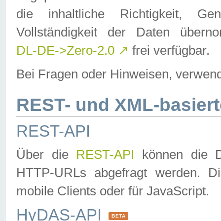
die inhaltliche Richtigkeit, Gen
Vollständigkeit der Daten über
DL-DE->Zero-2.0
↗
frei verfügbar.
Bei Fragen oder Hinweisen, verwend
REST- und XML-basiert
REST-API
Über die
REST-API
können die Da
HTTP-URLs abgefragt werden. Dies
mobile Clients oder für JavaScript.
HyDAS-API
BETA