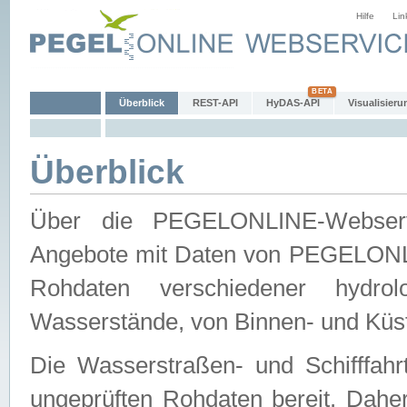
Hilfe
Lin
Überblick
REST-API
HyDAS-API
Visualisieru
Überblick
Über die PEGELONLINE-Webservic
Angebote mit Daten von PEGELONLI
Rohdaten verschiedener hydro
Wasserstände, von Binnen- und Küs
Die Wasserstraßen- und Schifffahr
ungeprüften Rohdaten bereit. Daher