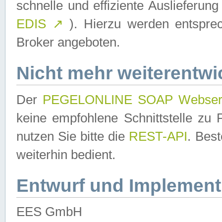
schnelle und effiziente Auslieferun
EDIS
↗
). Hierzu werden entspr
Broker angeboten.
Nicht mehr weiterentwi
Der
PEGELONLINE SOAP Webser
keine empfohlene Schnittstelle z
nutzen Sie bitte die
REST-API
. Bes
weiterhin bedient.
Entwurf und Implement
EES GmbH