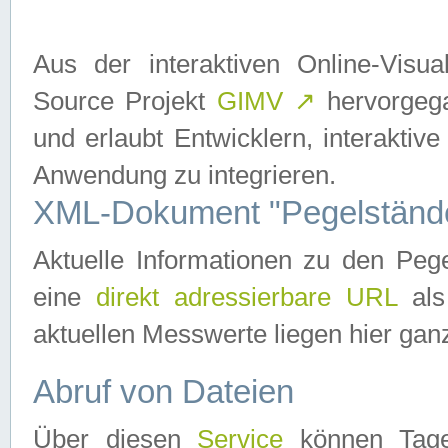
Aus der interaktiven Online-Vis
Source Projekt
GIMV
↗
hervorgega
und erlaubt Entwicklern, interaktive
Anwendung zu integrieren.
XML-Dokument "Pegelständ
Aktuelle Informationen zu den P
eine
direkt adressierbare URL
als
aktuellen Messwerte liegen hier ganz
Abruf von Dateien
Über diesen
Service
können Tages