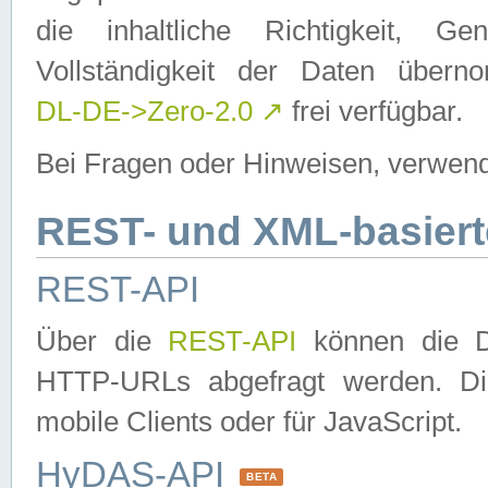
die inhaltliche Richtigkeit, Gen
Vollständigkeit der Daten über
DL-DE->Zero-2.0
↗
frei verfügbar.
Bei Fragen oder Hinweisen, verwend
REST- und XML-basiert
REST-API
Über die
REST-API
können die Da
HTTP-URLs abgefragt werden. Dies
mobile Clients oder für JavaScript.
HyDAS-API
BETA