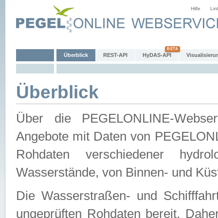
Hilfe
Lin
Überblick
REST-API
HyDAS-API
Visualisieru
Überblick
Über die PEGELONLINE-Webservic
Angebote mit Daten von PEGELONLI
Rohdaten verschiedener hydro
Wasserstände, von Binnen- und Küs
Die Wasserstraßen- und Schifffahr
ungeprüften Rohdaten bereit. Daher