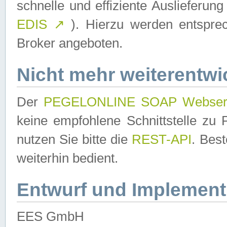
schnelle und effiziente Auslieferun
EDIS
↗
). Hierzu werden entspr
Broker angeboten.
Nicht mehr weiterentwi
Der
PEGELONLINE SOAP Webser
keine empfohlene Schnittstelle z
nutzen Sie bitte die
REST-API
. Bes
weiterhin bedient.
Entwurf und Implement
EES GmbH