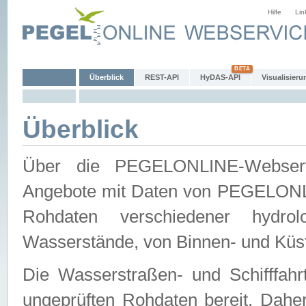
Hilfe
Lin
Überblick
REST-API
HyDAS-API
Visualisieru
Überblick
Über die PEGELONLINE-Webservic
Angebote mit Daten von PEGELONLI
Rohdaten verschiedener hydro
Wasserstände, von Binnen- und Küs
Die Wasserstraßen- und Schifffahr
ungeprüften Rohdaten bereit. Daher