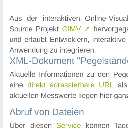
Aus der interaktiven Online-Vis
Source Projekt
GIMV
↗
hervorgega
und erlaubt Entwicklern, interaktive
Anwendung zu integrieren.
XML-Dokument "Pegelständ
Aktuelle Informationen zu den P
eine
direkt adressierbare URL
als
aktuellen Messwerte liegen hier ganz
Abruf von Dateien
Über diesen
Service
können Tages