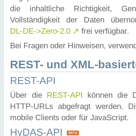
die inhaltliche Richtigkeit, Gen
Vollständigkeit der Daten über
DL-DE->Zero-2.0
↗
frei verfügbar.
Bei Fragen oder Hinweisen, verwend
REST- und XML-basiert
REST-API
Über die
REST-API
können die Da
HTTP-URLs abgefragt werden. Dies
mobile Clients oder für JavaScript.
HyDAS-API
BETA