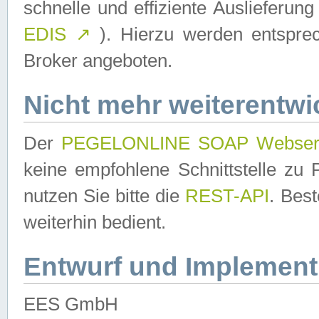
schnelle und effiziente Auslieferun
EDIS
↗
). Hierzu werden entspr
Broker angeboten.
Nicht mehr weiterentwi
Der
PEGELONLINE SOAP Webser
keine empfohlene Schnittstelle z
nutzen Sie bitte die
REST-API
. Bes
weiterhin bedient.
Entwurf und Implement
EES GmbH