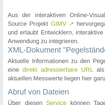
Aus der interaktiven Online-Vis
Source Projekt
GIMV
↗
hervorgega
und erlaubt Entwicklern, interaktive
Anwendung zu integrieren.
XML-Dokument "Pegelständ
Aktuelle Informationen zu den P
eine
direkt adressierbare URL
als
aktuellen Messwerte liegen hier ganz
Abruf von Dateien
Über diesen
Service
können Tages