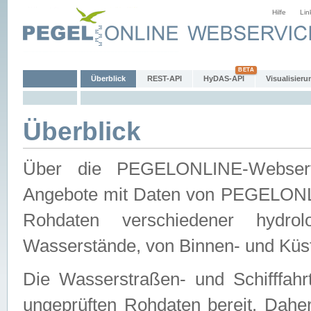
Hilfe
Lin
Überblick
REST-API
HyDAS-API
Visualisieru
Überblick
Über die PEGELONLINE-Webservic
Angebote mit Daten von PEGELONLI
Rohdaten verschiedener hydro
Wasserstände, von Binnen- und Küs
Die Wasserstraßen- und Schifffahr
ungeprüften Rohdaten bereit. Daher