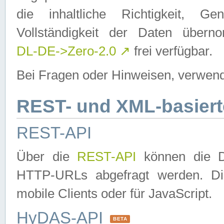
die inhaltliche Richtigkeit, Gen
Vollständigkeit der Daten über
DL-DE->Zero-2.0
↗
frei verfügbar.
Bei Fragen oder Hinweisen, verwend
REST- und XML-basiert
REST-API
Über die
REST-API
können die Da
HTTP-URLs abgefragt werden. Dies
mobile Clients oder für JavaScript.
HyDAS-API
BETA