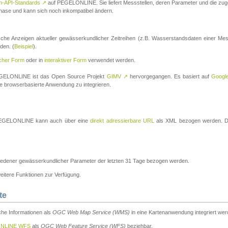
n-API-Standards
↗
auf PEGELONLINE. Sie liefert Messstellen, deren Parameter und die z
a-Phase und kann sich noch inkompatibel ändern.
che Anzeigen aktueller gewässerkundlicher Zeitreihen (z.B. Wasserstandsdaten einer Mes
den. (
Beispiel
).
scher Form
oder in
interaktiver Form
verwendet werden.
 PEGELONLINE ist das Open Source Projekt
GIMV
↗
hervorgegangen. Es basiert auf
Googl
eine browserbasierte Anwendung zu integrieren.
n PEGELONLINE kann auch über eine
direkt adressierbare URL
als XML bezogen werden. Die
edener gewässerkundlicher Parameter der letzten 31 Tage bezogen werden.
tere Funktionen zur Verfügung.
te
he Informationen als
OGC Web Map Service (WMS)
in eine Kartenanwendung integriert wer
NLINE WFS
als
OGC Web Feature Service (WFS)
beziehbar.