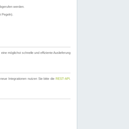
bgerufen werden.
i Pegeln).
ine möglichst schnelle und effiziente Auslieferung
eue Integrationen nutzen Sie bitte die
REST-API
.