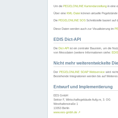
Um die
PEGELONLINE Kartendarstellung
in eine 
Über eine
KML-Datei
können aktuelle Pegelstände
Die
PEGELONLINE SOS
Schnittstelle basiert auf
Diese Daten werden auch zur Visualisierung im
PE
EDIS Dict-API
Die
Dict-API
ist ein zentraler Baustein, um die Nu
von Messdaten (weitere Informationen siehe:
EDI
Nicht mehr weiterentwickelte Di
Der
PEGELONLINE SOAP Webservice
wird nich
Bestehende Integrationen werden bis auf Weiteres 
Entwurf und Implementierung
EES GmbH
Sektor F, Wirtschaftsgebäude Aufg.re, 3. OG
Westhafenstraße 1
13353 Berlin
www.ees-gmbh.de
↗