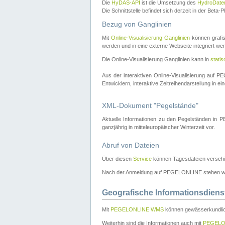
Die
HyDAS-API
ist die Umsetzung des
HydroDate
Die Schnittstelle befindet sich derzeit in der Bet
Bezug von Ganglinien
Mit
Online-Visualisierung Ganglinien
können grafis
werden und in eine externe Webseite integriert wer
Die Online-Visualisierung Ganglinien kann in
stati
Aus der interaktiven Online-Visualisierung auf
Entwicklern, interaktive Zeitreihendarstellung in 
XML-Dokument "Pegelstände"
Aktuelle Informationen zu den Pegelständen i
ganzjährig in mitteleuropäischer Winterzeit vor.
Abruf von Dateien
Über diesen
Service
können Tagesdateien verschi
Nach der Anmeldung auf PEGELONLINE stehen wei
Geografische Informationsdiens
Mit
PEGELONLINE WMS
können gewässerkundlic
Weiterhin sind die Informationen auch mit
PEGELO