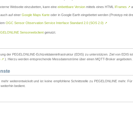
externe Webseite einzubetten, kann eine
einbettbare Version
mittels eines HTML
IFrames
↗
a
 auch auf einer
Google Maps Karte
oder in Google Earth eingebettet werden (Prototyp mit dre
 dem
OGC Sensor Observation Service Interface Standard 2.0 (SOS 2.0)
↗
GELONLINE Sensorwebclient
genutzt.
tzung der PEGELONLINE-Echtzeitdateninfrastruktur (EDIS) zu unterstützen. Ziel von EDIS ist e
S
↗
). Hierzu werden entsprechende Messdatenströme über einen MQTT-Broker angeboten.
enste
t mehr weiterentwickelt und ist keine empfohlene Schnittstelle zu PEGELONLINE mehr. Für n
weiterhin bedient.