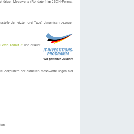
ugehörigen Messwerte (Rohdaten) im JSON-Format.
sstelle der letzten drei Tage) dynamisch bezogen
e Web Toolkit
↗
und erlaubt
 Zeitpunkte der aktuellen Messwerte liegen hier
den.