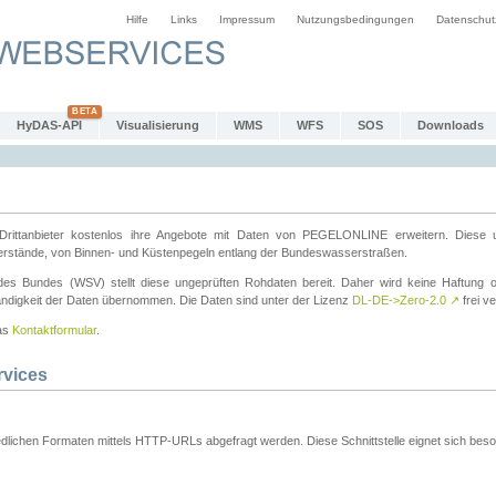
Hilfe
Links
Impressum
Nutzungsbedingungen
Datenschut
HyDAS-API
Visualisierung
WMS
WFS
SOS
Downloads
ttanbieter kostenlos ihre Angebote mit Daten von PEGELONLINE erweitern. Diese u
erstände, von Binnen- und Küstenpegeln entlang der Bundeswasserstraßen.
es Bundes (WSV) stellt diese ungeprüften Rohdaten bereit. Daher wird keine Haftung oder
ständigkeit der Daten übernommen. Die Daten sind unter der Lizenz
DL-DE->Zero-2.0
↗
frei ve
das
Kontaktformular
.
rvices
dlichen Formaten mittels HTTP-URLs abgefragt werden. Diese Schnittstelle eignet sich besond