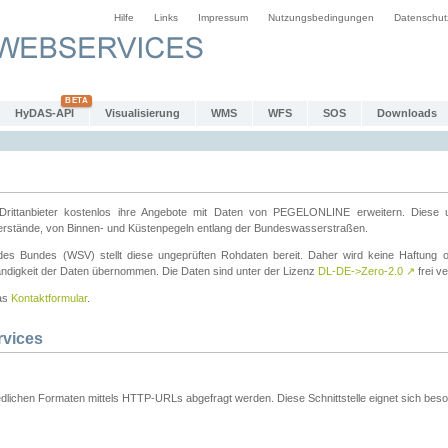
Hilfe
Links
Impressum
Nutzungsbedingungen
Datenschut
HyDAS-API
Visualisierung
WMS
WFS
SOS
Downloads
ttanbieter kostenlos ihre Angebote mit Daten von PEGELONLINE erweitern. Diese u
erstände, von Binnen- und Küstenpegeln entlang der Bundeswasserstraßen.
es Bundes (WSV) stellt diese ungeprüften Rohdaten bereit. Daher wird keine Haftung oder
ständigkeit der Daten übernommen. Die Daten sind unter der Lizenz
DL-DE->Zero-2.0
↗
frei ve
das
Kontaktformular
.
rvices
dlichen Formaten mittels HTTP-URLs abgefragt werden. Diese Schnittstelle eignet sich besond