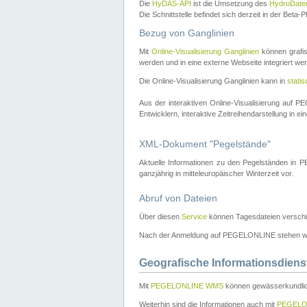
Die
HyDAS-API
ist die Umsetzung des
HydroDate
Die Schnittstelle befindet sich derzeit in der Bet
Bezug von Ganglinien
Mit
Online-Visualisierung Ganglinien
können grafis
werden und in eine externe Webseite integriert wer
Die Online-Visualisierung Ganglinien kann in
stati
Aus der interaktiven Online-Visualisierung auf
Entwicklern, interaktive Zeitreihendarstellung in 
XML-Dokument "Pegelstände"
Aktuelle Informationen zu den Pegelständen i
ganzjährig in mitteleuropäischer Winterzeit vor.
Abruf von Dateien
Über diesen
Service
können Tagesdateien verschi
Nach der Anmeldung auf PEGELONLINE stehen wei
Geografische Informationsdiens
Mit
PEGELONLINE WMS
können gewässerkundlic
Weiterhin sind die Informationen auch mit
PEGELO