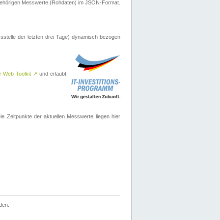
ugehörigen Messwerte (Rohdaten) im JSON-Format.
sstelle der letzten drei Tage) dynamisch bezogen
e Web Toolkit
↗
und erlaubt
 Zeitpunkte der aktuellen Messwerte liegen hier
den.