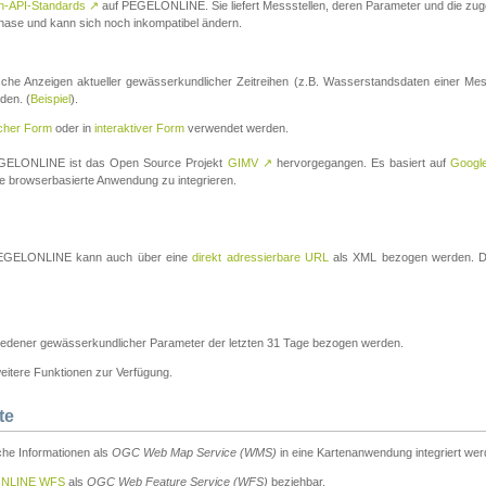
n-API-Standards
↗
auf PEGELONLINE. Sie liefert Messstellen, deren Parameter und die z
a-Phase und kann sich noch inkompatibel ändern.
che Anzeigen aktueller gewässerkundlicher Zeitreihen (z.B. Wasserstandsdaten einer Mes
den. (
Beispiel
).
scher Form
oder in
interaktiver Form
verwendet werden.
 PEGELONLINE ist das Open Source Projekt
GIMV
↗
hervorgegangen. Es basiert auf
Googl
eine browserbasierte Anwendung zu integrieren.
n PEGELONLINE kann auch über eine
direkt adressierbare URL
als XML bezogen werden. Die
edener gewässerkundlicher Parameter der letzten 31 Tage bezogen werden.
tere Funktionen zur Verfügung.
te
he Informationen als
OGC Web Map Service (WMS)
in eine Kartenanwendung integriert wer
NLINE WFS
als
OGC Web Feature Service (WFS)
beziehbar.