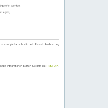
bgerufen werden.
i Pegeln).
ine möglichst schnelle und effiziente Auslieferung
eue Integrationen nutzen Sie bitte die
REST-API
.