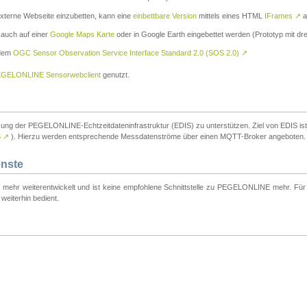
externe Webseite einzubetten, kann eine
einbettbare Version
mittels eines HTML
IFrames
↗
a
 auch auf einer
Google Maps Karte
oder in Google Earth eingebettet werden (Prototyp mit dre
 dem
OGC Sensor Observation Service Interface Standard 2.0 (SOS 2.0)
↗
GELONLINE Sensorwebclient
genutzt.
tzung der PEGELONLINE-Echtzeitdateninfrastruktur (EDIS) zu unterstützen. Ziel von EDIS ist e
S
↗
). Hierzu werden entsprechende Messdatenströme über einen MQTT-Broker angeboten.
enste
t mehr weiterentwickelt und ist keine empfohlene Schnittstelle zu PEGELONLINE mehr. Für n
weiterhin bedient.