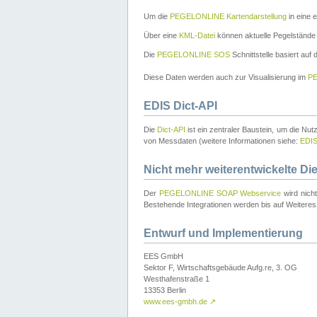
Um die
PEGELONLINE Kartendarstellung
in eine 
Über eine
KML-Datei
können aktuelle Pegelstände
Die
PEGELONLINE SOS
Schnittstelle basiert auf
Diese Daten werden auch zur Visualisierung im
PE
EDIS Dict-API
Die
Dict-API
ist ein zentraler Baustein, um die Nu
von Messdaten (weitere Informationen siehe:
EDI
Nicht mehr weiterentwickelte Di
Der
PEGELONLINE SOAP Webservice
wird nich
Bestehende Integrationen werden bis auf Weiteres 
Entwurf und Implementierung
EES GmbH
Sektor F, Wirtschaftsgebäude Aufg.re, 3. OG
Westhafenstraße 1
13353 Berlin
www.ees-gmbh.de
↗