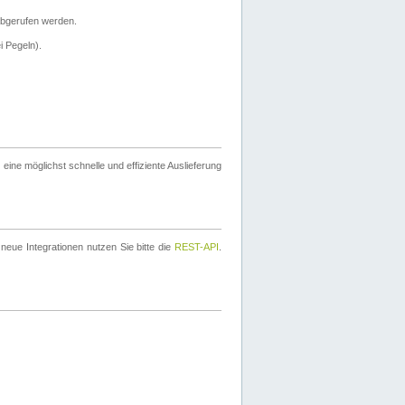
bgerufen werden.
i Pegeln).
ine möglichst schnelle und effiziente Auslieferung
eue Integrationen nutzen Sie bitte die
REST-API
.