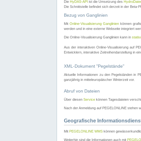
Die
HyDAS-API
ist die Umsetzung des
HydroDate
Die Schnittstelle befindet sich derzeit in der Bet
Bezug von Ganglinien
Mit
Online-Visualisierung Ganglinien
können grafis
werden und in eine externe Webseite integriert wer
Die Online-Visualisierung Ganglinien kann in
stati
Aus der interaktiven Online-Visualisierung auf
Entwicklern, interaktive Zeitreihendarstellung in 
XML-Dokument "Pegelstände"
Aktuelle Informationen zu den Pegelständen i
ganzjährig in mitteleuropäischer Winterzeit vor.
Abruf von Dateien
Über diesen
Service
können Tagesdateien verschi
Nach der Anmeldung auf PEGELONLINE stehen wei
Geografische Informationsdiens
Mit
PEGELONLINE WMS
können gewässerkundlic
Weiterhin sind die Informationen auch mit
PEGELO