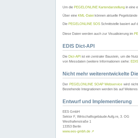
Um die
PEGELONLINE Kartendarstellung
in eine 
Über eine
KML-Datei
können aktuelle Pegelstände
Die
PEGELONLINE SOS
Schnittstelle basiert auf
Diese Daten werden auch zur Visualisierung im
PE
EDIS Dict-API
Die
Dict-API
ist ein zentraler Baustein, um die Nu
von Messdaten (weitere Informationen siehe:
EDI
Nicht mehr weiterentwickelte Di
Der
PEGELONLINE SOAP Webservice
wird nich
Bestehende Integrationen werden bis auf Weiteres 
Entwurf und Implementierung
EES GmbH
Sektor F, Wirtschaftsgebäude Aufg.re, 3. OG
Westhafenstraße 1
13353 Berlin
www.ees-gmbh.de
↗