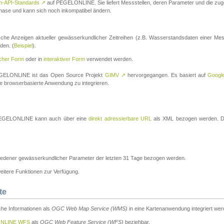
n-API-Standards
↗
auf PEGELONLINE. Sie liefert Messstellen, deren Parameter und die z
a-Phase und kann sich noch inkompatibel ändern.
che Anzeigen aktueller gewässerkundlicher Zeitreihen (z.B. Wasserstandsdaten einer Mes
den. (
Beispiel
).
scher Form
oder in
interaktiver Form
verwendet werden.
 PEGELONLINE ist das Open Source Projekt
GIMV
↗
hervorgegangen. Es basiert auf
Googl
eine browserbasierte Anwendung zu integrieren.
n PEGELONLINE kann auch über eine
direkt adressierbare URL
als XML bezogen werden. Die
edener gewässerkundlicher Parameter der letzten 31 Tage bezogen werden.
tere Funktionen zur Verfügung.
te
he Informationen als
OGC Web Map Service (WMS)
in eine Kartenanwendung integriert wer
NLINE WFS
als
OGC Web Feature Service (WFS)
beziehbar.