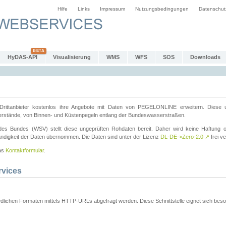
Hilfe
Links
Impressum
Nutzungsbedingungen
Datenschut
HyDAS-API
Visualisierung
WMS
WFS
SOS
Downloads
ttanbieter kostenlos ihre Angebote mit Daten von PEGELONLINE erweitern. Diese u
erstände, von Binnen- und Küstenpegeln entlang der Bundeswasserstraßen.
es Bundes (WSV) stellt diese ungeprüften Rohdaten bereit. Daher wird keine Haftung oder
ständigkeit der Daten übernommen. Die Daten sind unter der Lizenz
DL-DE->Zero-2.0
↗
frei ve
das
Kontaktformular
.
rvices
dlichen Formaten mittels HTTP-URLs abgefragt werden. Diese Schnittstelle eignet sich besond