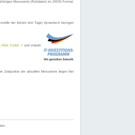
ugehörigen Messwerte (Rohdaten) im JSON-Format.
sstelle der letzten drei Tage) dynamisch bezogen
e Web Toolkit
↗
und erlaubt
 Zeitpunkte der aktuellen Messwerte liegen hier
den.