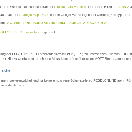
externe Webseite einzubetten, kann eine
einbettbare Version
mittels eines HTML
IFrames
↗
a
 auch auf einer
Google Maps Karte
oder in Google Earth eingebettet werden (Prototyp mit dre
 dem
OGC Sensor Observation Service Interface Standard 2.0 (SOS 2.0)
↗
GELONLINE Sensorwebclient
genutzt.
tzung der PEGELONLINE-Echtzeitdateninfrastruktur (EDIS) zu unterstützen. Ziel von EDIS ist e
S
↗
). Hierzu werden entsprechende Messdatenströme über einen MQTT-Broker angeboten.
enste
t mehr weiterentwickelt und ist keine empfohlene Schnittstelle zu PEGELONLINE mehr. Für n
weiterhin bedient.