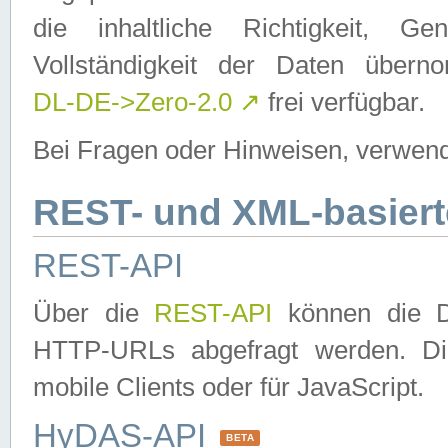
die inhaltliche Richtigkeit, Gen
Vollständigkeit der Daten über
DL-DE->Zero-2.0
↗
frei verfügbar.
Bei Fragen oder Hinweisen, verwend
REST- und XML-basiert
REST-API
Über die
REST-API
können die Da
HTTP-URLs abgefragt werden. Dies
mobile Clients oder für JavaScript.
HyDAS-API
BETA