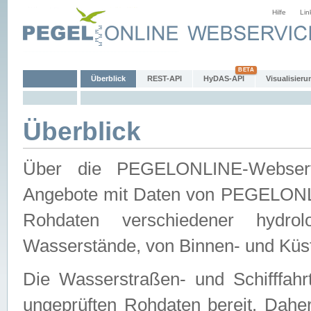
Hilfe
Lin
Überblick
REST-API
HyDAS-API
Visualisieru
Überblick
Über die PEGELONLINE-Webservic
Angebote mit Daten von PEGELONLI
Rohdaten verschiedener hydro
Wasserstände, von Binnen- und Küs
Die Wasserstraßen- und Schifffahr
ungeprüften Rohdaten bereit. Daher