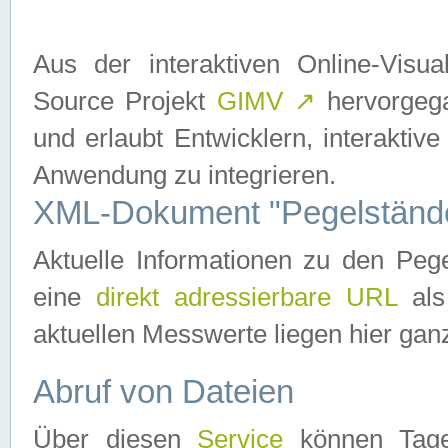
Aus der interaktiven Online-Vis
Source Projekt
GIMV
↗
hervorgega
und erlaubt Entwicklern, interaktive
Anwendung zu integrieren.
XML-Dokument "Pegelständ
Aktuelle Informationen zu den P
eine
direkt adressierbare URL
als
aktuellen Messwerte liegen hier ganz
Abruf von Dateien
Über diesen
Service
können Tages