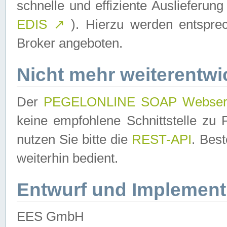
schnelle und effiziente Auslieferun
EDIS
↗
). Hierzu werden entspr
Broker angeboten.
Nicht mehr weiterentwi
Der
PEGELONLINE SOAP Webser
keine empfohlene Schnittstelle z
nutzen Sie bitte die
REST-API
. Bes
weiterhin bedient.
Entwurf und Implement
EES GmbH