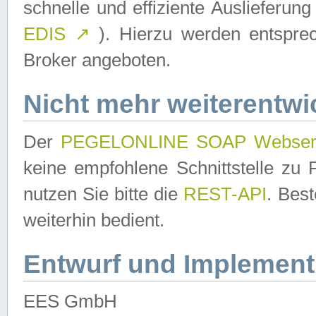
schnelle und effiziente Auslieferun
EDIS
↗
). Hierzu werden entspr
Broker angeboten.
Nicht mehr weiterentwi
Der
PEGELONLINE SOAP Webser
keine empfohlene Schnittstelle z
nutzen Sie bitte die
REST-API
. Bes
weiterhin bedient.
Entwurf und Implement
EES GmbH