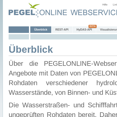
Hilfe
Lin
Überblick
REST-API
HyDAS-API
Visualisieru
Überblick
Über die PEGELONLINE-Webservic
Angebote mit Daten von PEGELONLI
Rohdaten verschiedener hydro
Wasserstände, von Binnen- und Küs
Die Wasserstraßen- und Schifffahr
ungeprüften Rohdaten bereit. Daher