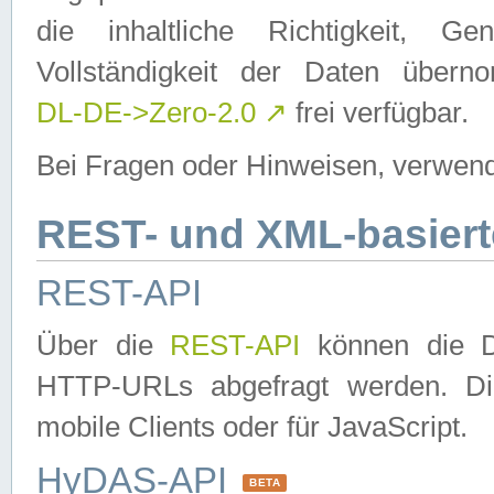
die inhaltliche Richtigkeit, Gen
Vollständigkeit der Daten über
DL-DE->Zero-2.0
↗
frei verfügbar.
Bei Fragen oder Hinweisen, verwend
REST- und XML-basiert
REST-API
Über die
REST-API
können die Da
HTTP-URLs abgefragt werden. Dies
mobile Clients oder für JavaScript.
HyDAS-API
BETA