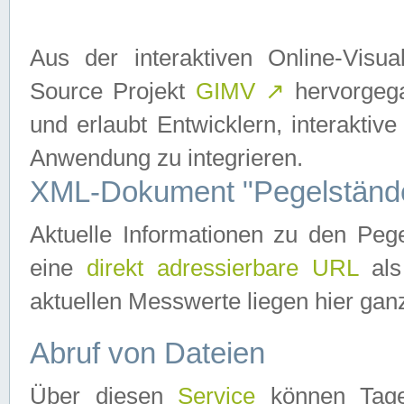
Aus der interaktiven Online-Vis
Source Projekt
GIMV
↗
hervorgega
und erlaubt Entwicklern, interaktive
Anwendung zu integrieren.
XML-Dokument "Pegelständ
Aktuelle Informationen zu den P
eine
direkt adressierbare URL
als
aktuellen Messwerte liegen hier ganz
Abruf von Dateien
Über diesen
Service
können Tages