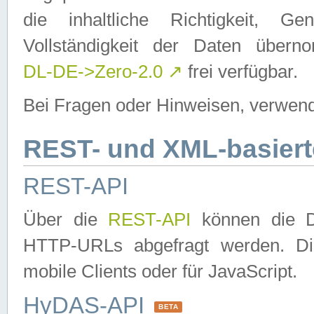
die inhaltliche Richtigkeit, Gen
Vollständigkeit der Daten über
DL-DE->Zero-2.0
↗
frei verfügbar.
Bei Fragen oder Hinweisen, verwend
REST- und XML-basiert
REST-API
Über die
REST-API
können die Da
HTTP-URLs abgefragt werden. Dies
mobile Clients oder für JavaScript.
HyDAS-API
BETA