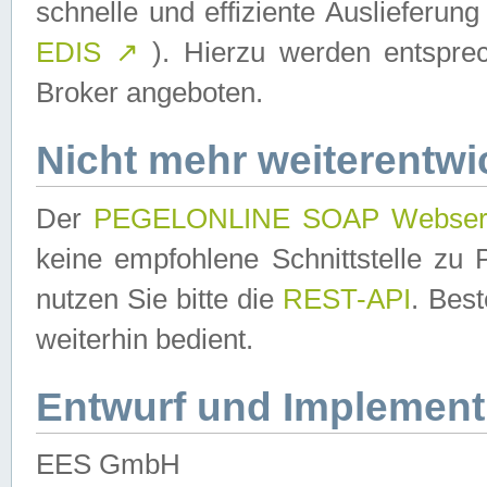
schnelle und effiziente Auslieferun
EDIS
↗
). Hierzu werden entspr
Broker angeboten.
Nicht mehr weiterentwi
Der
PEGELONLINE SOAP Webser
keine empfohlene Schnittstelle z
nutzen Sie bitte die
REST-API
. Bes
weiterhin bedient.
Entwurf und Implement
EES GmbH