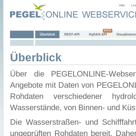
Hilfe
Lin
Überblick
REST-API
HyDAS-API
Visualisieru
Überblick
Über die PEGELONLINE-Webservic
Angebote mit Daten von PEGELONLI
Rohdaten verschiedener hydro
Wasserstände, von Binnen- und Küs
Die Wasserstraßen- und Schifffahr
ungeprüften Rohdaten bereit. Daher