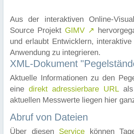
Aus der interaktiven Online-Vis
Source Projekt
GIMV
↗
hervorgega
und erlaubt Entwicklern, interaktive
Anwendung zu integrieren.
XML-Dokument "Pegelständ
Aktuelle Informationen zu den P
eine
direkt adressierbare URL
als
aktuellen Messwerte liegen hier ganz
Abruf von Dateien
Über diesen
Service
können Tages