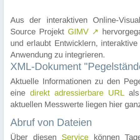
Aus der interaktiven Online-Vis
Source Projekt
GIMV
↗
hervorgega
und erlaubt Entwicklern, interaktive
Anwendung zu integrieren.
XML-Dokument "Pegelständ
Aktuelle Informationen zu den P
eine
direkt adressierbare URL
als
aktuellen Messwerte liegen hier ganz
Abruf von Dateien
Über diesen
Service
können Tages