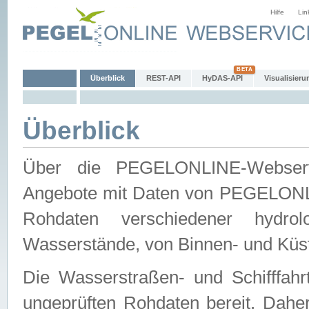
Hilfe
Lin
Überblick
REST-API
HyDAS-API
Visualisieru
Überblick
Über die PEGELONLINE-Webservic
Angebote mit Daten von PEGELONLI
Rohdaten verschiedener hydro
Wasserstände, von Binnen- und Küs
Die Wasserstraßen- und Schifffahr
ungeprüften Rohdaten bereit. Daher