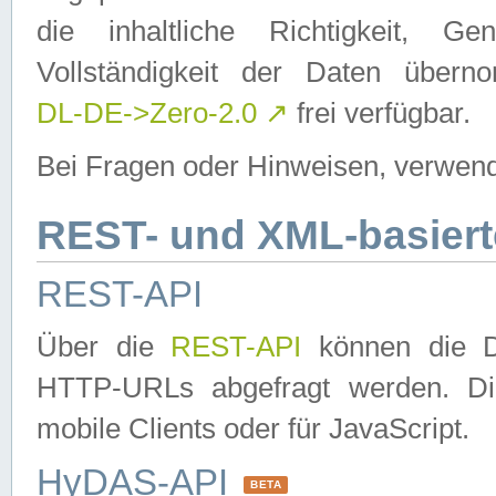
die inhaltliche Richtigkeit, Gen
Vollständigkeit der Daten über
DL-DE->Zero-2.0
↗
frei verfügbar.
Bei Fragen oder Hinweisen, verwend
REST- und XML-basiert
REST-API
Über die
REST-API
können die Da
HTTP-URLs abgefragt werden. Dies
mobile Clients oder für JavaScript.
HyDAS-API
BETA