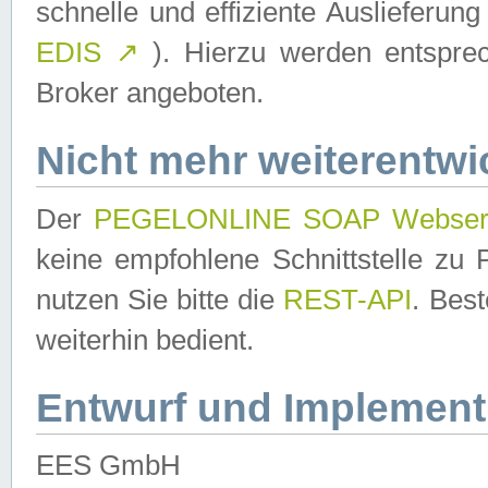
schnelle und effiziente Auslieferun
EDIS
↗
). Hierzu werden entspr
Broker angeboten.
Nicht mehr weiterentwi
Der
PEGELONLINE SOAP Webser
keine empfohlene Schnittstelle z
nutzen Sie bitte die
REST-API
. Bes
weiterhin bedient.
Entwurf und Implement
EES GmbH