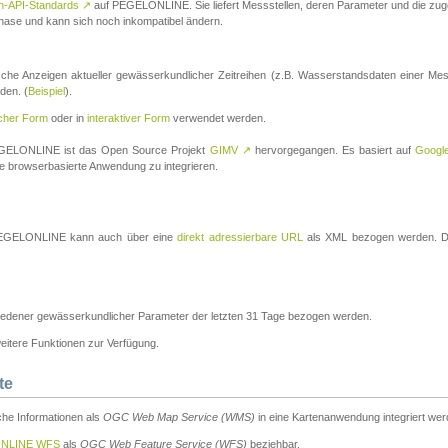
n-API-Standards
↗
auf PEGELONLINE. Sie liefert Messstellen, deren Parameter und die z
a-Phase und kann sich noch inkompatibel ändern.
che Anzeigen aktueller gewässerkundlicher Zeitreihen (z.B. Wasserstandsdaten einer Mes
den. (
Beispiel
).
scher Form
oder in
interaktiver Form
verwendet werden.
 PEGELONLINE ist das Open Source Projekt
GIMV
↗
hervorgegangen. Es basiert auf
Googl
eine browserbasierte Anwendung zu integrieren.
n PEGELONLINE kann auch über eine
direkt adressierbare URL
als XML bezogen werden. Die
edener gewässerkundlicher Parameter der letzten 31 Tage bezogen werden.
tere Funktionen zur Verfügung.
te
he Informationen als
OGC Web Map Service (WMS)
in eine Kartenanwendung integriert wer
NLINE WFS
als
OGC Web Feature Service (WFS)
beziehbar.