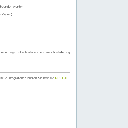
bgerufen werden.
i Pegeln).
ine möglichst schnelle und effiziente Auslieferung
eue Integrationen nutzen Sie bitte die
REST-API
.