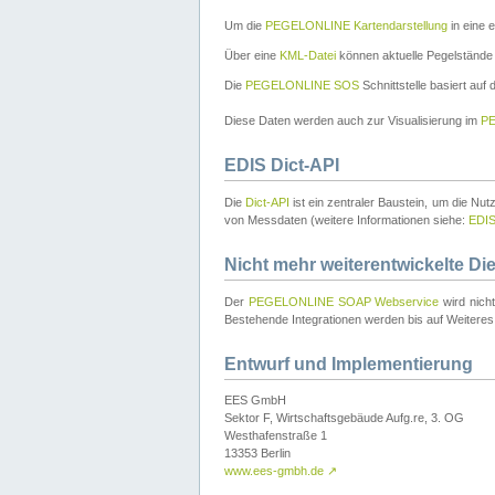
Um die
PEGELONLINE Kartendarstellung
in eine 
Über eine
KML-Datei
können aktuelle Pegelstände
Die
PEGELONLINE SOS
Schnittstelle basiert auf
Diese Daten werden auch zur Visualisierung im
PE
EDIS Dict-API
Die
Dict-API
ist ein zentraler Baustein, um die Nu
von Messdaten (weitere Informationen siehe:
EDI
Nicht mehr weiterentwickelte Di
Der
PEGELONLINE SOAP Webservice
wird nich
Bestehende Integrationen werden bis auf Weiteres 
Entwurf und Implementierung
EES GmbH
Sektor F, Wirtschaftsgebäude Aufg.re, 3. OG
Westhafenstraße 1
13353 Berlin
www.ees-gmbh.de
↗