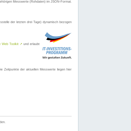
ugehörigen Messwerte (Rohdaten) im JSON-Format.
sstelle der letzten drei Tage) dynamisch bezogen
e Web Toolkit
↗
und erlaubt
 Zeitpunkte der aktuellen Messwerte liegen hier
den.