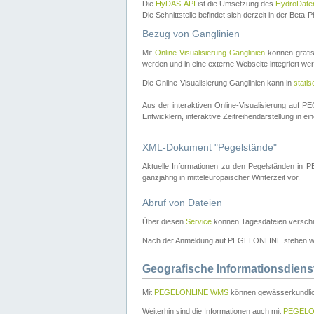
Die
HyDAS-API
ist die Umsetzung des
HydroDate
Die Schnittstelle befindet sich derzeit in der Bet
Bezug von Ganglinien
Mit
Online-Visualisierung Ganglinien
können grafis
werden und in eine externe Webseite integriert wer
Die Online-Visualisierung Ganglinien kann in
stati
Aus der interaktiven Online-Visualisierung auf
Entwicklern, interaktive Zeitreihendarstellung in 
XML-Dokument "Pegelstände"
Aktuelle Informationen zu den Pegelständen i
ganzjährig in mitteleuropäischer Winterzeit vor.
Abruf von Dateien
Über diesen
Service
können Tagesdateien verschi
Nach der Anmeldung auf PEGELONLINE stehen wei
Geografische Informationsdiens
Mit
PEGELONLINE WMS
können gewässerkundlic
Weiterhin sind die Informationen auch mit
PEGELO