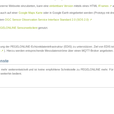
externe Webseite einzubetten, kann eine
einbettbare Version
mittels eines HTML
IFrames
↗
a
 auch auf einer
Google Maps Karte
oder in Google Earth eingebettet werden (Prototyp mit dre
 dem
OGC Sensor Observation Service Interface Standard 2.0 (SOS 2.0)
↗
GELONLINE Sensorwebclient
genutzt.
tzung der PEGELONLINE-Echtzeitdateninfrastruktur (EDIS) zu unterstützen. Ziel von EDIS ist e
S
↗
). Hierzu werden entsprechende Messdatenströme über einen MQTT-Broker angeboten.
enste
t mehr weiterentwickelt und ist keine empfohlene Schnittstelle zu PEGELONLINE mehr. Für n
weiterhin bedient.