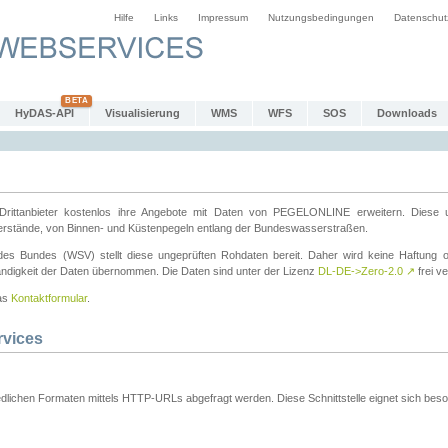
Hilfe
Links
Impressum
Nutzungsbedingungen
Datenschut
HyDAS-API
Visualisierung
WMS
WFS
SOS
Downloads
ttanbieter kostenlos ihre Angebote mit Daten von PEGELONLINE erweitern. Diese u
erstände, von Binnen- und Küstenpegeln entlang der Bundeswasserstraßen.
es Bundes (WSV) stellt diese ungeprüften Rohdaten bereit. Daher wird keine Haftung oder
ständigkeit der Daten übernommen. Die Daten sind unter der Lizenz
DL-DE->Zero-2.0
↗
frei ve
das
Kontaktformular
.
rvices
dlichen Formaten mittels HTTP-URLs abgefragt werden. Diese Schnittstelle eignet sich besond