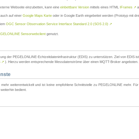
externe Webseite einzubetten, kann eine
einbettbare Version
mittels eines HTML
IFrames
↗
a
 auch auf einer
Google Maps Karte
oder in Google Earth eingebettet werden (Prototyp mit dre
 dem
OGC Sensor Observation Service Interface Standard 2.0 (SOS 2.0)
↗
GELONLINE Sensorwebclient
genutzt.
tzung der PEGELONLINE-Echtzeitdateninfrastruktur (EDIS) zu unterstützen. Ziel von EDIS ist e
S
↗
). Hierzu werden entsprechende Messdatenströme über einen MQTT-Broker angeboten.
enste
t mehr weiterentwickelt und ist keine empfohlene Schnittstelle zu PEGELONLINE mehr. Für n
weiterhin bedient.