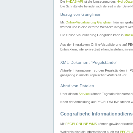
Die
HyDAS-API
ist die Umsetzung des
HydroDate
Die Schnittstelle befindet sich derzeit in der Bet
Bezug von Ganglinien
Mit
Online-Visualisierung Ganglinien
können grafis
werden und in eine externe Webseite integriert wer
Die Online-Visualisierung Ganglinien kann in
stati
Aus der interaktiven Online-Visualisierung auf
Entwicklern, interaktive Zeitreihendarstellung in 
XML-Dokument "Pegelstände"
Aktuelle Informationen zu den Pegelständen i
ganzjährig in mitteleuropäischer Winterzeit vor.
Abruf von Dateien
Über diesen
Service
können Tagesdateien verschi
Nach der Anmeldung auf PEGELONLINE stehen wei
Geografische Informationsdiens
Mit
PEGELONLINE WMS
können gewässerkundlic
Weiterhin sind die Informationen auch mit
PEGELO