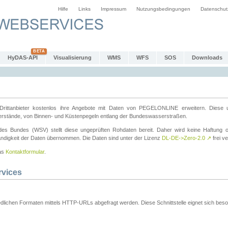
Hilfe
Links
Impressum
Nutzungsbedingungen
Datenschut
HyDAS-API
Visualisierung
WMS
WFS
SOS
Downloads
ttanbieter kostenlos ihre Angebote mit Daten von PEGELONLINE erweitern. Diese u
erstände, von Binnen- und Küstenpegeln entlang der Bundeswasserstraßen.
es Bundes (WSV) stellt diese ungeprüften Rohdaten bereit. Daher wird keine Haftung oder
ständigkeit der Daten übernommen. Die Daten sind unter der Lizenz
DL-DE->Zero-2.0
↗
frei ve
das
Kontaktformular
.
rvices
dlichen Formaten mittels HTTP-URLs abgefragt werden. Diese Schnittstelle eignet sich besond