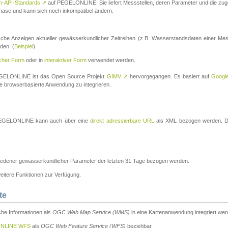
n-API-Standards
↗
auf PEGELONLINE. Sie liefert Messstellen, deren Parameter und die z
a-Phase und kann sich noch inkompatibel ändern.
che Anzeigen aktueller gewässerkundlicher Zeitreihen (z.B. Wasserstandsdaten einer Mes
den. (
Beispiel
).
scher Form
oder in
interaktiver Form
verwendet werden.
 PEGELONLINE ist das Open Source Projekt
GIMV
↗
hervorgegangen. Es basiert auf
Googl
eine browserbasierte Anwendung zu integrieren.
n PEGELONLINE kann auch über eine
direkt adressierbare URL
als XML bezogen werden. Die
edener gewässerkundlicher Parameter der letzten 31 Tage bezogen werden.
tere Funktionen zur Verfügung.
te
he Informationen als
OGC Web Map Service (WMS)
in eine Kartenanwendung integriert wer
NLINE WFS
als
OGC Web Feature Service (WFS)
beziehbar.