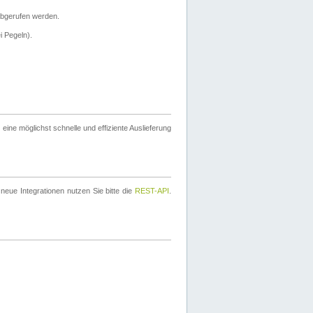
bgerufen werden.
i Pegeln).
ine möglichst schnelle und effiziente Auslieferung
eue Integrationen nutzen Sie bitte die
REST-API
.