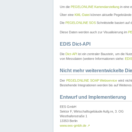
Um die
PEGELONLINE Kartendarstellung
in eine 
Über eine
KML-Datei
können aktuelle Pegelstände
Die
PEGELONLINE SOS
Schnittstelle basiert auf
Diese Daten werden auch zur Visualisierung im
PE
EDIS Dict-API
Die
Dict-API
ist ein zentraler Baustein, um die Nu
von Messdaten (weitere Informationen siehe:
EDI
Nicht mehr weiterentwickelte Di
Der
PEGELONLINE SOAP Webservice
wird nich
Bestehende Integrationen werden bis auf Weiteres 
Entwurf und Implementierung
EES GmbH
Sektor F, Wirtschaftsgebäude Aufg.re, 3. OG
Westhafenstraße 1
13353 Berlin
www.ees-gmbh.de
↗