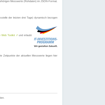
ugehörigen Messwerte (Rohdaten) im JSON-Format.
sstelle der letzten drei Tage) dynamisch bezogen
e Web Toolkit
↗
und erlaubt
 Zeitpunkte der aktuellen Messwerte liegen hier
den.