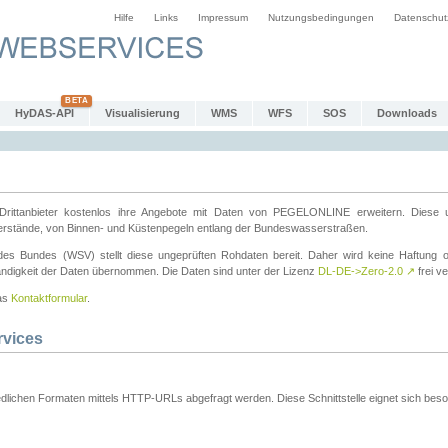
Hilfe
Links
Impressum
Nutzungsbedingungen
Datenschut
HyDAS-API
Visualisierung
WMS
WFS
SOS
Downloads
ttanbieter kostenlos ihre Angebote mit Daten von PEGELONLINE erweitern. Diese u
erstände, von Binnen- und Küstenpegeln entlang der Bundeswasserstraßen.
es Bundes (WSV) stellt diese ungeprüften Rohdaten bereit. Daher wird keine Haftung oder
ständigkeit der Daten übernommen. Die Daten sind unter der Lizenz
DL-DE->Zero-2.0
↗
frei ve
das
Kontaktformular
.
rvices
dlichen Formaten mittels HTTP-URLs abgefragt werden. Diese Schnittstelle eignet sich besond