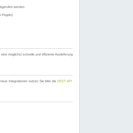
bgerufen werden.
i Pegeln).
ine möglichst schnelle und effiziente Auslieferung
eue Integrationen nutzen Sie bitte die
REST-API
.