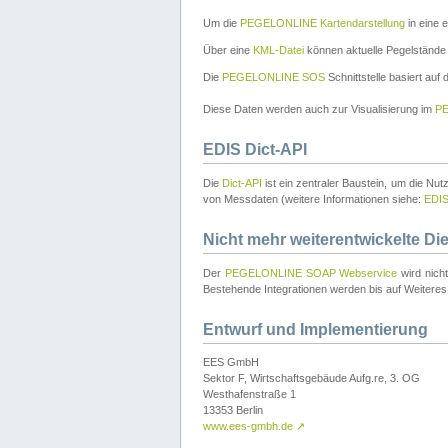
Um die
PEGELONLINE Kartendarstellung
in eine 
Über eine
KML-Datei
können aktuelle Pegelstände
Die
PEGELONLINE SOS
Schnittstelle basiert auf
Diese Daten werden auch zur Visualisierung im
PE
EDIS Dict-API
Die
Dict-API
ist ein zentraler Baustein, um die Nu
von Messdaten (weitere Informationen siehe:
EDI
Nicht mehr weiterentwickelte Di
Der
PEGELONLINE SOAP Webservice
wird nich
Bestehende Integrationen werden bis auf Weiteres 
Entwurf und Implementierung
EES GmbH
Sektor F, Wirtschaftsgebäude Aufg.re, 3. OG
Westhafenstraße 1
13353 Berlin
www.ees-gmbh.de
↗