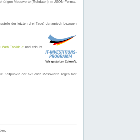
ugehörigen Messwerte (Rohdaten) im JSON-Format.
sstelle der letzten drei Tage) dynamisch bezogen
e Web Toolkit
↗
und erlaubt
 Zeitpunkte der aktuellen Messwerte liegen hier
den.