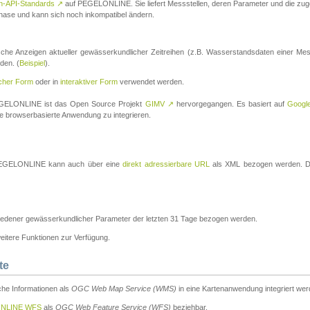
n-API-Standards
↗
auf PEGELONLINE. Sie liefert Messstellen, deren Parameter und die z
a-Phase und kann sich noch inkompatibel ändern.
che Anzeigen aktueller gewässerkundlicher Zeitreihen (z.B. Wasserstandsdaten einer Mes
den. (
Beispiel
).
scher Form
oder in
interaktiver Form
verwendet werden.
 PEGELONLINE ist das Open Source Projekt
GIMV
↗
hervorgegangen. Es basiert auf
Googl
eine browserbasierte Anwendung zu integrieren.
n PEGELONLINE kann auch über eine
direkt adressierbare URL
als XML bezogen werden. Die
edener gewässerkundlicher Parameter der letzten 31 Tage bezogen werden.
tere Funktionen zur Verfügung.
te
he Informationen als
OGC Web Map Service (WMS)
in eine Kartenanwendung integriert wer
NLINE WFS
als
OGC Web Feature Service (WFS)
beziehbar.