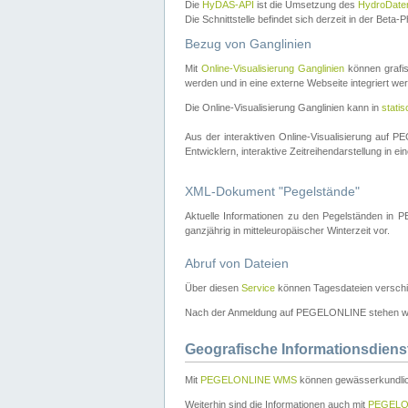
Die
HyDAS-API
ist die Umsetzung des
HydroDate
Die Schnittstelle befindet sich derzeit in der Bet
Bezug von Ganglinien
Mit
Online-Visualisierung Ganglinien
können grafis
werden und in eine externe Webseite integriert wer
Die Online-Visualisierung Ganglinien kann in
stati
Aus der interaktiven Online-Visualisierung auf
Entwicklern, interaktive Zeitreihendarstellung in 
XML-Dokument "Pegelstände"
Aktuelle Informationen zu den Pegelständen i
ganzjährig in mitteleuropäischer Winterzeit vor.
Abruf von Dateien
Über diesen
Service
können Tagesdateien verschi
Nach der Anmeldung auf PEGELONLINE stehen wei
Geografische Informationsdiens
Mit
PEGELONLINE WMS
können gewässerkundlic
Weiterhin sind die Informationen auch mit
PEGELO