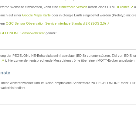
externe Webseite einzubetten, kann eine
einbettbare Version
mittels eines HTML
IFrames
↗
a
 auch auf einer
Google Maps Karte
oder in Google Earth eingebettet werden (Prototyp mit dre
 dem
OGC Sensor Observation Service Interface Standard 2.0 (SOS 2.0)
↗
GELONLINE Sensorwebclient
genutzt.
tzung der PEGELONLINE-Echtzeitdateninfrastruktur (EDIS) zu unterstützen. Ziel von EDIS ist e
S
↗
). Hierzu werden entsprechende Messdatenströme über einen MQTT-Broker angeboten.
enste
t mehr weiterentwickelt und ist keine empfohlene Schnittstelle zu PEGELONLINE mehr. Für n
weiterhin bedient.