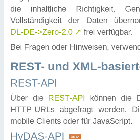
die inhaltliche Richtigkeit, Gen
Vollständigkeit der Daten über
DL-DE->Zero-2.0
↗
frei verfügbar.
Bei Fragen oder Hinweisen, verwend
REST- und XML-basiert
REST-API
Über die
REST-API
können die Da
HTTP-URLs abgefragt werden. Dies
mobile Clients oder für JavaScript.
HyDAS-API
BETA