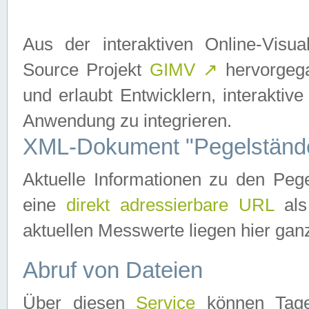
Aus der interaktiven Online-Vis
Source Projekt
GIMV
↗
hervorgega
und erlaubt Entwicklern, interaktive
Anwendung zu integrieren.
XML-Dokument "Pegelständ
Aktuelle Informationen zu den P
eine
direkt adressierbare URL
als
aktuellen Messwerte liegen hier ganz
Abruf von Dateien
Über diesen
Service
können Tages