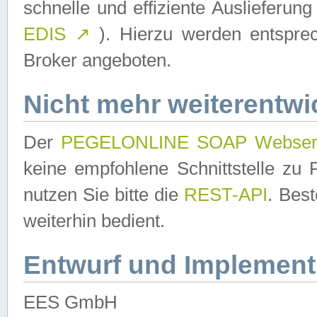
schnelle und effiziente Auslieferun
EDIS
↗
). Hierzu werden entspr
Broker angeboten.
Nicht mehr weiterentwi
Der
PEGELONLINE SOAP Webser
keine empfohlene Schnittstelle z
nutzen Sie bitte die
REST-API
. Bes
weiterhin bedient.
Entwurf und Implement
EES GmbH