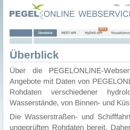
Hilfe
Lin
Überblick
REST-API
HyDAS-API
Visualisieru
Überblick
Über die PEGELONLINE-Webservic
Angebote mit Daten von PEGELONLI
Rohdaten verschiedener hydro
Wasserstände, von Binnen- und Küs
Die Wasserstraßen- und Schifffahr
ungeprüften Rohdaten bereit. Daher