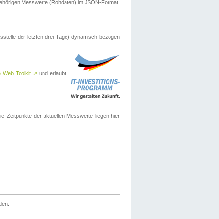
ugehörigen Messwerte (Rohdaten) im JSON-Format.
sstelle der letzten drei Tage) dynamisch bezogen
e Web Toolkit
↗
und erlaubt
 Zeitpunkte der aktuellen Messwerte liegen hier
den.