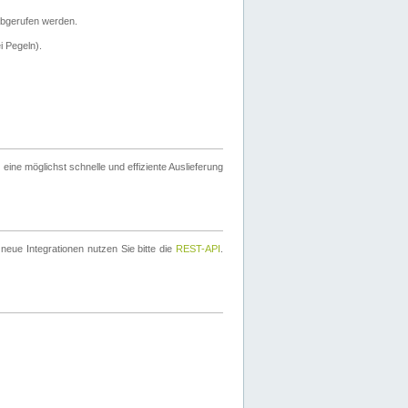
bgerufen werden.
i Pegeln).
ine möglichst schnelle und effiziente Auslieferung
eue Integrationen nutzen Sie bitte die
REST-API
.