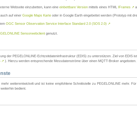
externe Webseite einzubetten, kann eine
einbettbare Version
mittels eines HTML
IFrames
↗
a
 auch auf einer
Google Maps Karte
oder in Google Earth eingebettet werden (Prototyp mit dre
 dem
OGC Sensor Observation Service Interface Standard 2.0 (SOS 2.0)
↗
GELONLINE Sensorwebclient
genutzt.
tzung der PEGELONLINE-Echtzeitdateninfrastruktur (EDIS) zu unterstützen. Ziel von EDIS ist e
S
↗
). Hierzu werden entsprechende Messdatenströme über einen MQTT-Broker angeboten.
enste
t mehr weiterentwickelt und ist keine empfohlene Schnittstelle zu PEGELONLINE mehr. Für n
weiterhin bedient.