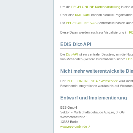
Um die
PEGELONLINE Kartendarstellung
in eine 
Über eine
KML-Datei
können aktuelle Pegelstände
Die
PEGELONLINE SOS
Schnittstelle basiert auf
Diese Daten werden auch zur Visualisierung im
PE
EDIS Dict-API
Die
Dict-API
ist ein zentraler Baustein, um die Nu
von Messdaten (weitere Informationen siehe:
EDI
Nicht mehr weiterentwickelte Di
Der
PEGELONLINE SOAP Webservice
wird nich
Bestehende Integrationen werden bis auf Weiteres 
Entwurf und Implementierung
EES GmbH
Sektor F, Wirtschaftsgebäude Aufg.re, 3. OG
Westhafenstraße 1
13353 Berlin
www.ees-gmbh.de
↗