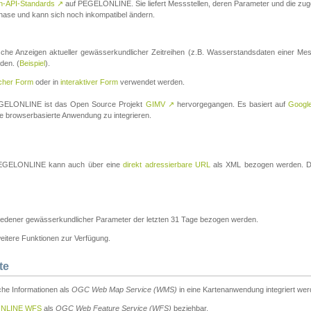
n-API-Standards
↗
auf PEGELONLINE. Sie liefert Messstellen, deren Parameter und die z
a-Phase und kann sich noch inkompatibel ändern.
che Anzeigen aktueller gewässerkundlicher Zeitreihen (z.B. Wasserstandsdaten einer Mes
den. (
Beispiel
).
scher Form
oder in
interaktiver Form
verwendet werden.
 PEGELONLINE ist das Open Source Projekt
GIMV
↗
hervorgegangen. Es basiert auf
Googl
eine browserbasierte Anwendung zu integrieren.
n PEGELONLINE kann auch über eine
direkt adressierbare URL
als XML bezogen werden. Die
edener gewässerkundlicher Parameter der letzten 31 Tage bezogen werden.
tere Funktionen zur Verfügung.
te
he Informationen als
OGC Web Map Service (WMS)
in eine Kartenanwendung integriert wer
NLINE WFS
als
OGC Web Feature Service (WFS)
beziehbar.