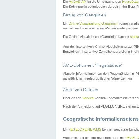
Die
HyDAS-API
ist die Umsetzung des
HydroDate
Die Schnittstelle befindet sich derzeit in der Bet
Bezug von Ganglinien
Mit
Online-Visualisierung Ganglinien
können grafis
werden und in eine externe Webseite integriert wer
Die Online-Visualisierung Ganglinien kann in
stati
Aus der interaktiven Online-Visualisierung auf
Entwicklern, interaktive Zeitreihendarstellung in 
XML-Dokument "Pegelstände"
Aktuelle Informationen zu den Pegelständen i
ganzjährig in mitteleuropäischer Winterzeit vor.
Abruf von Dateien
Über diesen
Service
können Tagesdateien verschi
Nach der Anmeldung auf PEGELONLINE stehen wei
Geografische Informationsdiens
Mit
PEGELONLINE WMS
können gewässerkundlic
Weiterhin sind die Informationen auch mit
PEGELO