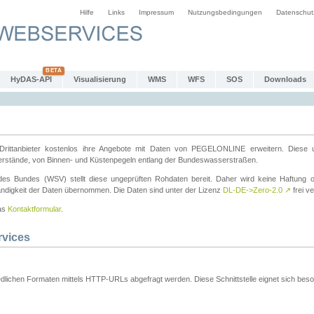
Hilfe
Links
Impressum
Nutzungsbedingungen
Datenschut
HyDAS-API
Visualisierung
WMS
WFS
SOS
Downloads
ttanbieter kostenlos ihre Angebote mit Daten von PEGELONLINE erweitern. Diese u
erstände, von Binnen- und Küstenpegeln entlang der Bundeswasserstraßen.
es Bundes (WSV) stellt diese ungeprüften Rohdaten bereit. Daher wird keine Haftung oder
ständigkeit der Daten übernommen. Die Daten sind unter der Lizenz
DL-DE->Zero-2.0
↗
frei ve
das
Kontaktformular
.
rvices
dlichen Formaten mittels HTTP-URLs abgefragt werden. Diese Schnittstelle eignet sich besond