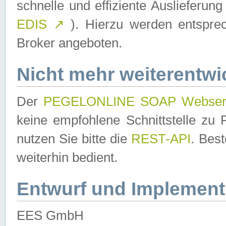
schnelle und effiziente Auslieferun
EDIS
↗
). Hierzu werden entspr
Broker angeboten.
Nicht mehr weiterentwi
Der
PEGELONLINE SOAP Webser
keine empfohlene Schnittstelle z
nutzen Sie bitte die
REST-API
. Bes
weiterhin bedient.
Entwurf und Implement
EES GmbH