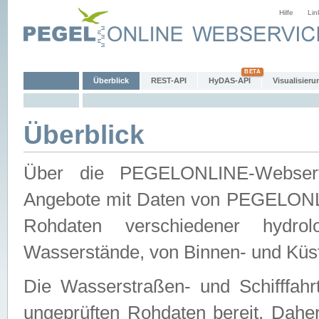
Hilfe
Lin
Überblick
REST-API
HyDAS-API
Visualisieru
Überblick
Über die PEGELONLINE-Webservic
Angebote mit Daten von PEGELONLI
Rohdaten verschiedener hydro
Wasserstände, von Binnen- und Küs
Die Wasserstraßen- und Schifffahr
ungeprüften Rohdaten bereit. Daher