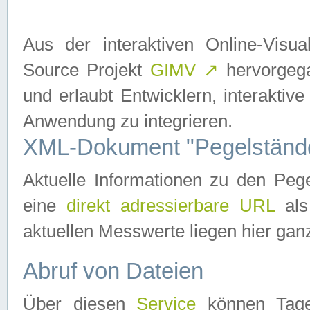
Aus der interaktiven Online-Vis
Source Projekt
GIMV
↗
hervorgega
und erlaubt Entwicklern, interaktive
Anwendung zu integrieren.
XML-Dokument "Pegelständ
Aktuelle Informationen zu den P
eine
direkt adressierbare URL
als
aktuellen Messwerte liegen hier ganz
Abruf von Dateien
Über diesen
Service
können Tages