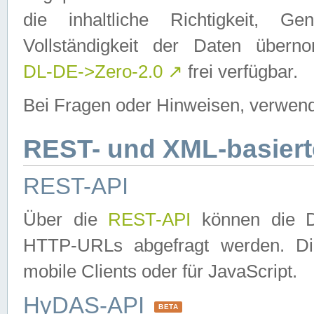
die inhaltliche Richtigkeit, Gen
Vollständigkeit der Daten über
DL-DE->Zero-2.0
↗
frei verfügbar.
Bei Fragen oder Hinweisen, verwend
REST- und XML-basiert
REST-API
Über die
REST-API
können die Da
HTTP-URLs abgefragt werden. Dies
mobile Clients oder für JavaScript.
HyDAS-API
BETA