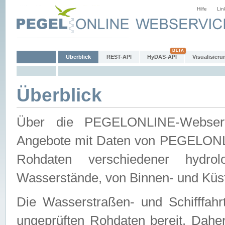
Hilfe
Lin
Überblick
REST-API
HyDAS-API
Visualisieru
Überblick
Über die PEGELONLINE-Webservic
Angebote mit Daten von PEGELONLI
Rohdaten verschiedener hydro
Wasserstände, von Binnen- und Küs
Die Wasserstraßen- und Schifffahr
ungeprüften Rohdaten bereit. Daher