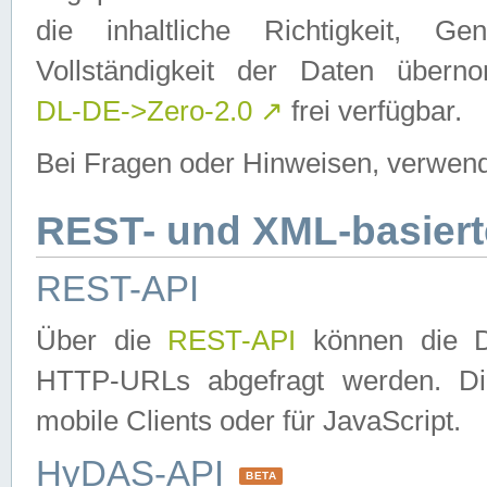
die inhaltliche Richtigkeit, Gen
Vollständigkeit der Daten über
DL-DE->Zero-2.0
↗
frei verfügbar.
Bei Fragen oder Hinweisen, verwend
REST- und XML-basiert
REST-API
Über die
REST-API
können die Da
HTTP-URLs abgefragt werden. Dies
mobile Clients oder für JavaScript.
HyDAS-API
BETA