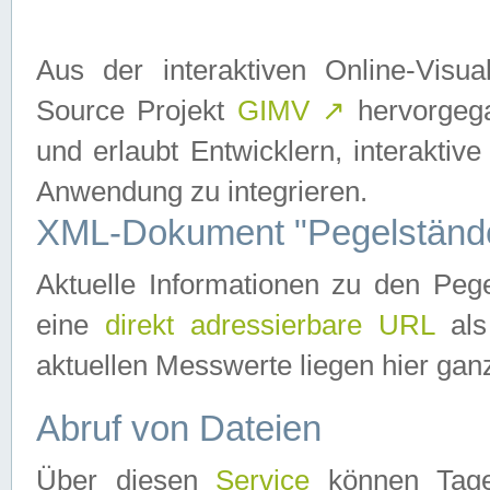
Aus der interaktiven Online-Vis
Source Projekt
GIMV
↗
hervorgega
und erlaubt Entwicklern, interaktive
Anwendung zu integrieren.
XML-Dokument "Pegelständ
Aktuelle Informationen zu den P
eine
direkt adressierbare URL
als
aktuellen Messwerte liegen hier ganz
Abruf von Dateien
Über diesen
Service
können Tages