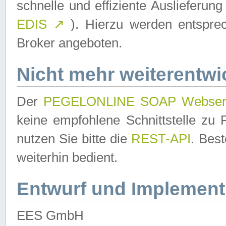
schnelle und effiziente Auslieferun
EDIS
↗
). Hierzu werden entspr
Broker angeboten.
Nicht mehr weiterentwi
Der
PEGELONLINE SOAP Webser
keine empfohlene Schnittstelle z
nutzen Sie bitte die
REST-API
. Bes
weiterhin bedient.
Entwurf und Implement
EES GmbH