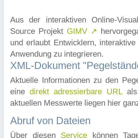
Aus der interaktiven Online-Vis
Source Projekt
GIMV
↗
hervorgega
und erlaubt Entwicklern, interaktive
Anwendung zu integrieren.
XML-Dokument "Pegelständ
Aktuelle Informationen zu den P
eine
direkt adressierbare URL
als
aktuellen Messwerte liegen hier ganz
Abruf von Dateien
Über diesen
Service
können Tages