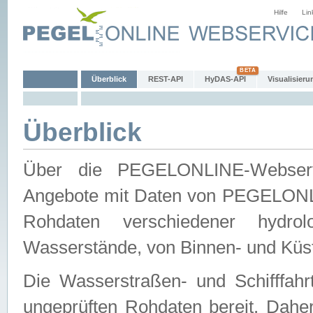
Hilfe
Lin
Überblick
REST-API
HyDAS-API
Visualisieru
Überblick
Über die PEGELONLINE-Webservic
Angebote mit Daten von PEGELONLI
Rohdaten verschiedener hydro
Wasserstände, von Binnen- und Küs
Die Wasserstraßen- und Schifffahr
ungeprüften Rohdaten bereit. Daher