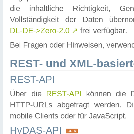
die inhaltliche Richtigkeit, Gen
Vollständigkeit der Daten über
DL-DE->Zero-2.0
↗
frei verfügbar.
Bei Fragen oder Hinweisen, verwend
REST- und XML-basiert
REST-API
Über die
REST-API
können die Da
HTTP-URLs abgefragt werden. Dies
mobile Clients oder für JavaScript.
HyDAS-API
BETA