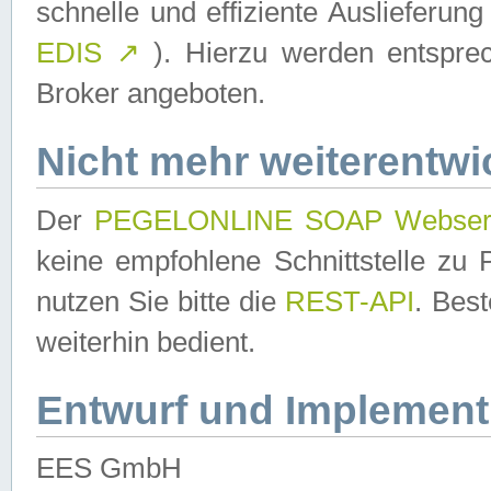
schnelle und effiziente Auslieferun
EDIS
↗
). Hierzu werden entspr
Broker angeboten.
Nicht mehr weiterentwi
Der
PEGELONLINE SOAP Webser
keine empfohlene Schnittstelle z
nutzen Sie bitte die
REST-API
. Bes
weiterhin bedient.
Entwurf und Implement
EES GmbH