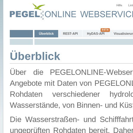
Hilfe
Lin
Überblick
REST-API
HyDAS-API
Visualisieru
Überblick
Über die PEGELONLINE-Webservic
Angebote mit Daten von PEGELONLI
Rohdaten verschiedener hydro
Wasserstände, von Binnen- und Küs
Die Wasserstraßen- und Schifffahr
ungeprüften Rohdaten bereit. Daher