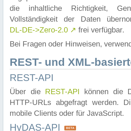
die inhaltliche Richtigkeit, Gen
Vollständigkeit der Daten über
DL-DE->Zero-2.0
↗
frei verfügbar.
Bei Fragen oder Hinweisen, verwend
REST- und XML-basiert
REST-API
Über die
REST-API
können die Da
HTTP-URLs abgefragt werden. Dies
mobile Clients oder für JavaScript.
HyDAS-API
BETA