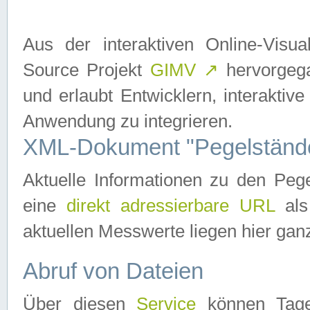
Aus der interaktiven Online-Vis
Source Projekt
GIMV
↗
hervorgega
und erlaubt Entwicklern, interaktive
Anwendung zu integrieren.
XML-Dokument "Pegelständ
Aktuelle Informationen zu den P
eine
direkt adressierbare URL
als
aktuellen Messwerte liegen hier ganz
Abruf von Dateien
Über diesen
Service
können Tages