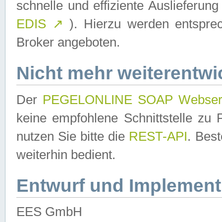
schnelle und effiziente Auslieferun
EDIS
↗
). Hierzu werden entspr
Broker angeboten.
Nicht mehr weiterentwi
Der
PEGELONLINE SOAP Webser
keine empfohlene Schnittstelle z
nutzen Sie bitte die
REST-API
. Bes
weiterhin bedient.
Entwurf und Implement
EES GmbH