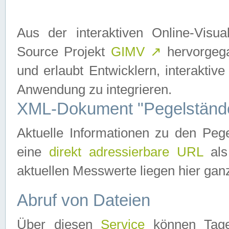
Aus der interaktiven Online-Vis
Source Projekt
GIMV
↗
hervorgega
und erlaubt Entwicklern, interaktive
Anwendung zu integrieren.
XML-Dokument "Pegelständ
Aktuelle Informationen zu den P
eine
direkt adressierbare URL
als
aktuellen Messwerte liegen hier ganz
Abruf von Dateien
Über diesen
Service
können Tages