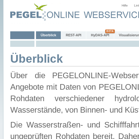
Hilfe
Lin
Überblick
REST-API
HyDAS-API
Visualisieru
Überblick
Über die PEGELONLINE-Webservic
Angebote mit Daten von PEGELONLI
Rohdaten verschiedener hydro
Wasserstände, von Binnen- und Küs
Die Wasserstraßen- und Schifffahr
ungeprüften Rohdaten bereit. Daher