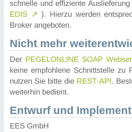
schnelle und effiziente Auslieferun
EDIS
↗
). Hierzu werden entspr
Broker angeboten.
Nicht mehr weiterentwi
Der
PEGELONLINE SOAP Webser
keine empfohlene Schnittstelle z
nutzen Sie bitte die
REST-API
. Bes
weiterhin bedient.
Entwurf und Implement
EES GmbH