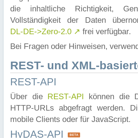
die inhaltliche Richtigkeit, Gen
Vollständigkeit der Daten über
DL-DE->Zero-2.0
↗
frei verfügbar.
Bei Fragen oder Hinweisen, verwend
REST- und XML-basiert
REST-API
Über die
REST-API
können die Da
HTTP-URLs abgefragt werden. Dies
mobile Clients oder für JavaScript.
HyDAS-API
BETA