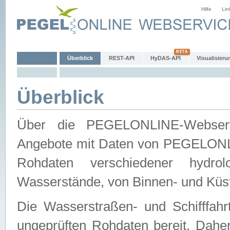
Hilfe
Lin
Überblick
REST-API
HyDAS-API
Visualisieru
Überblick
Über die PEGELONLINE-Webservic
Angebote mit Daten von PEGELONLI
Rohdaten verschiedener hydro
Wasserstände, von Binnen- und Küs
Die Wasserstraßen- und Schifffahr
ungeprüften Rohdaten bereit. Daher