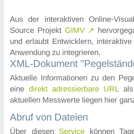
Aus der interaktiven Online-Vis
Source Projekt
GIMV
↗
hervorgega
und erlaubt Entwicklern, interaktive
Anwendung zu integrieren.
XML-Dokument "Pegelständ
Aktuelle Informationen zu den P
eine
direkt adressierbare URL
als
aktuellen Messwerte liegen hier ganz
Abruf von Dateien
Über diesen
Service
können Tages