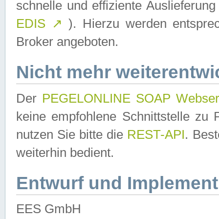
schnelle und effiziente Auslieferun
EDIS
↗
). Hierzu werden entspr
Broker angeboten.
Nicht mehr weiterentwi
Der
PEGELONLINE SOAP Webser
keine empfohlene Schnittstelle z
nutzen Sie bitte die
REST-API
. Bes
weiterhin bedient.
Entwurf und Implement
EES GmbH