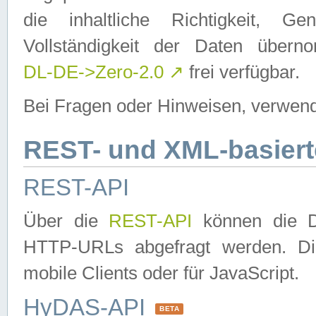
die inhaltliche Richtigkeit, Gen
Vollständigkeit der Daten über
DL-DE->Zero-2.0
↗
frei verfügbar.
Bei Fragen oder Hinweisen, verwend
REST- und XML-basiert
REST-API
Über die
REST-API
können die Da
HTTP-URLs abgefragt werden. Dies
mobile Clients oder für JavaScript.
HyDAS-API
BETA