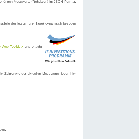
ugehörigen Messwerte (Rohdaten) im JSON-Format.
sstelle der letzten drei Tage) dynamisch bezogen
e Web Toolkit
↗
und erlaubt
 Zeitpunkte der aktuellen Messwerte liegen hier
den.