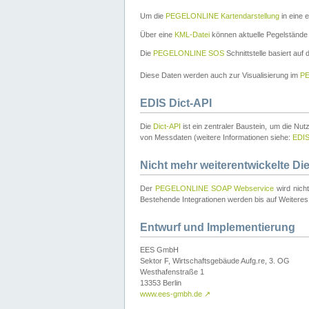
Um die
PEGELONLINE Kartendarstellung
in eine 
Über eine
KML-Datei
können aktuelle Pegelstände
Die
PEGELONLINE SOS
Schnittstelle basiert auf
Diese Daten werden auch zur Visualisierung im
PE
EDIS Dict-API
Die
Dict-API
ist ein zentraler Baustein, um die Nu
von Messdaten (weitere Informationen siehe:
EDI
Nicht mehr weiterentwickelte Di
Der
PEGELONLINE SOAP Webservice
wird nich
Bestehende Integrationen werden bis auf Weiteres 
Entwurf und Implementierung
EES GmbH
Sektor F, Wirtschaftsgebäude Aufg.re, 3. OG
Westhafenstraße 1
13353 Berlin
www.ees-gmbh.de
↗