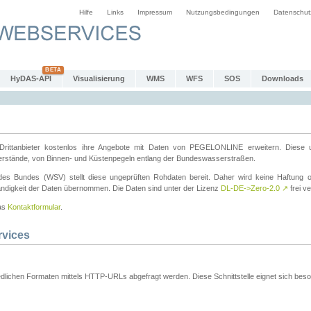
Hilfe
Links
Impressum
Nutzungsbedingungen
Datenschut
HyDAS-API
Visualisierung
WMS
WFS
SOS
Downloads
ttanbieter kostenlos ihre Angebote mit Daten von PEGELONLINE erweitern. Diese u
erstände, von Binnen- und Küstenpegeln entlang der Bundeswasserstraßen.
es Bundes (WSV) stellt diese ungeprüften Rohdaten bereit. Daher wird keine Haftung oder
ständigkeit der Daten übernommen. Die Daten sind unter der Lizenz
DL-DE->Zero-2.0
↗
frei ve
das
Kontaktformular
.
rvices
dlichen Formaten mittels HTTP-URLs abgefragt werden. Diese Schnittstelle eignet sich besond