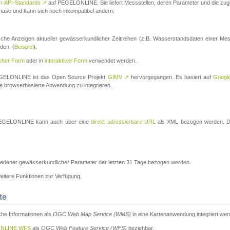
n-API-Standards
↗
auf PEGELONLINE. Sie liefert Messstellen, deren Parameter und die z
a-Phase und kann sich noch inkompatibel ändern.
che Anzeigen aktueller gewässerkundlicher Zeitreihen (z.B. Wasserstandsdaten einer Mes
den. (
Beispiel
).
scher Form
oder in
interaktiver Form
verwendet werden.
 PEGELONLINE ist das Open Source Projekt
GIMV
↗
hervorgegangen. Es basiert auf
Googl
eine browserbasierte Anwendung zu integrieren.
n PEGELONLINE kann auch über eine
direkt adressierbare URL
als XML bezogen werden. Die
edener gewässerkundlicher Parameter der letzten 31 Tage bezogen werden.
tere Funktionen zur Verfügung.
te
he Informationen als
OGC Web Map Service (WMS)
in eine Kartenanwendung integriert wer
NLINE WFS
als
OGC Web Feature Service (WFS)
beziehbar.