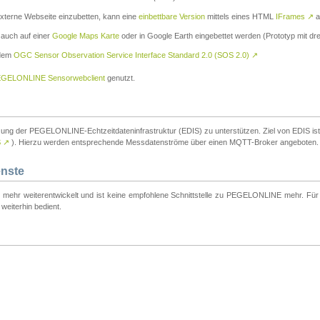
externe Webseite einzubetten, kann eine
einbettbare Version
mittels eines HTML
IFrames
↗
a
 auch auf einer
Google Maps Karte
oder in Google Earth eingebettet werden (Prototyp mit dre
 dem
OGC Sensor Observation Service Interface Standard 2.0 (SOS 2.0)
↗
GELONLINE Sensorwebclient
genutzt.
tzung der PEGELONLINE-Echtzeitdateninfrastruktur (EDIS) zu unterstützen. Ziel von EDIS ist e
S
↗
). Hierzu werden entsprechende Messdatenströme über einen MQTT-Broker angeboten.
enste
t mehr weiterentwickelt und ist keine empfohlene Schnittstelle zu PEGELONLINE mehr. Für n
weiterhin bedient.