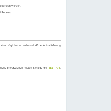
bgerufen werden.
i Pegeln).
ine möglichst schnelle und effiziente Auslieferung
eue Integrationen nutzen Sie bitte die
REST-API
.