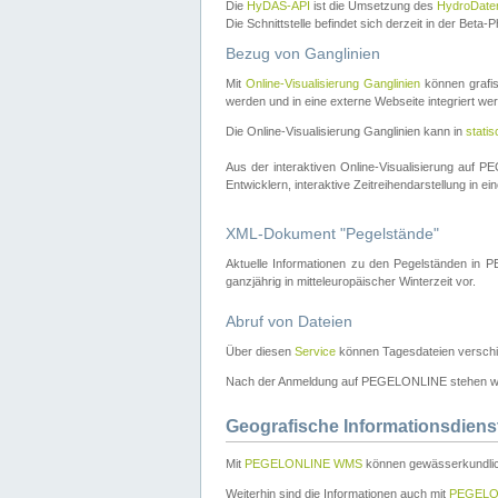
Die
HyDAS-API
ist die Umsetzung des
HydroDate
Die Schnittstelle befindet sich derzeit in der Bet
Bezug von Ganglinien
Mit
Online-Visualisierung Ganglinien
können grafis
werden und in eine externe Webseite integriert wer
Die Online-Visualisierung Ganglinien kann in
stati
Aus der interaktiven Online-Visualisierung auf
Entwicklern, interaktive Zeitreihendarstellung in 
XML-Dokument "Pegelstände"
Aktuelle Informationen zu den Pegelständen i
ganzjährig in mitteleuropäischer Winterzeit vor.
Abruf von Dateien
Über diesen
Service
können Tagesdateien verschi
Nach der Anmeldung auf PEGELONLINE stehen wei
Geografische Informationsdiens
Mit
PEGELONLINE WMS
können gewässerkundlic
Weiterhin sind die Informationen auch mit
PEGELO