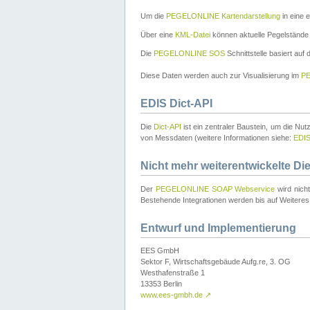
Um die
PEGELONLINE Kartendarstellung
in eine 
Über eine
KML-Datei
können aktuelle Pegelstände
Die
PEGELONLINE SOS
Schnittstelle basiert auf
Diese Daten werden auch zur Visualisierung im
PE
EDIS Dict-API
Die
Dict-API
ist ein zentraler Baustein, um die Nu
von Messdaten (weitere Informationen siehe:
EDI
Nicht mehr weiterentwickelte Di
Der
PEGELONLINE SOAP Webservice
wird nich
Bestehende Integrationen werden bis auf Weiteres 
Entwurf und Implementierung
EES GmbH
Sektor F, Wirtschaftsgebäude Aufg.re, 3. OG
Westhafenstraße 1
13353 Berlin
www.ees-gmbh.de
↗