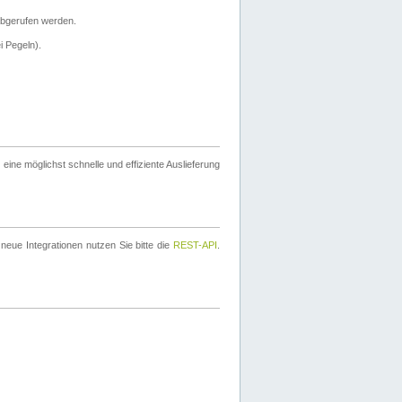
bgerufen werden.
i Pegeln).
ine möglichst schnelle und effiziente Auslieferung
eue Integrationen nutzen Sie bitte die
REST-API
.