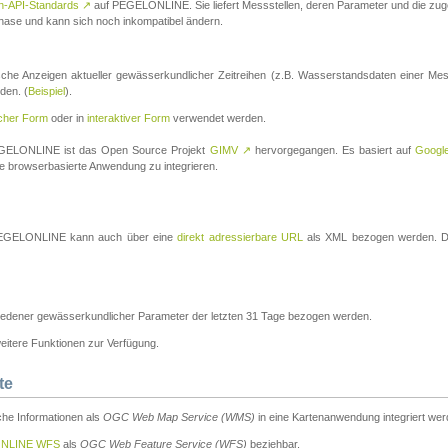
n-API-Standards
↗
auf PEGELONLINE. Sie liefert Messstellen, deren Parameter und die z
a-Phase und kann sich noch inkompatibel ändern.
che Anzeigen aktueller gewässerkundlicher Zeitreihen (z.B. Wasserstandsdaten einer Mes
den. (
Beispiel
).
scher Form
oder in
interaktiver Form
verwendet werden.
 PEGELONLINE ist das Open Source Projekt
GIMV
↗
hervorgegangen. Es basiert auf
Googl
eine browserbasierte Anwendung zu integrieren.
n PEGELONLINE kann auch über eine
direkt adressierbare URL
als XML bezogen werden. Die
edener gewässerkundlicher Parameter der letzten 31 Tage bezogen werden.
tere Funktionen zur Verfügung.
te
he Informationen als
OGC Web Map Service (WMS)
in eine Kartenanwendung integriert wer
NLINE WFS
als
OGC Web Feature Service (WFS)
beziehbar.