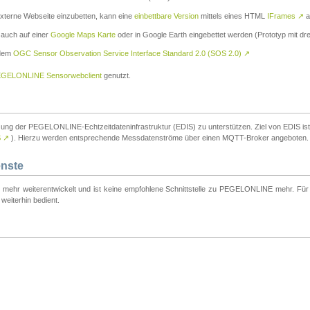
externe Webseite einzubetten, kann eine
einbettbare Version
mittels eines HTML
IFrames
↗
a
 auch auf einer
Google Maps Karte
oder in Google Earth eingebettet werden (Prototyp mit dre
 dem
OGC Sensor Observation Service Interface Standard 2.0 (SOS 2.0)
↗
GELONLINE Sensorwebclient
genutzt.
tzung der PEGELONLINE-Echtzeitdateninfrastruktur (EDIS) zu unterstützen. Ziel von EDIS ist e
S
↗
). Hierzu werden entsprechende Messdatenströme über einen MQTT-Broker angeboten.
enste
t mehr weiterentwickelt und ist keine empfohlene Schnittstelle zu PEGELONLINE mehr. Für n
weiterhin bedient.