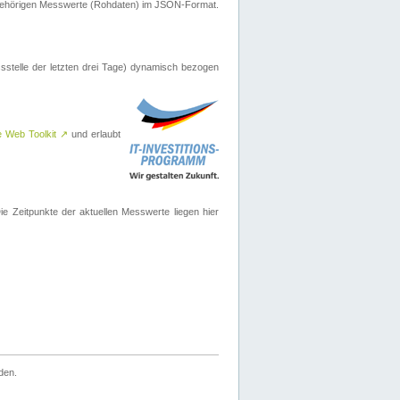
ugehörigen Messwerte (Rohdaten) im JSON-Format.
sstelle der letzten drei Tage) dynamisch bezogen
e Web Toolkit
↗
und erlaubt
 Zeitpunkte der aktuellen Messwerte liegen hier
den.