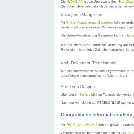
Die
HyDAS-API
ist die Umsetzung des
HydroDate
Die Schnittstelle befindet sich derzeit in der Bet
Bezug von Ganglinien
Mit
Online-Visualisierung Ganglinien
können grafis
werden und in eine externe Webseite integriert wer
Die Online-Visualisierung Ganglinien kann in
stati
Aus der interaktiven Online-Visualisierung auf
Entwicklern, interaktive Zeitreihendarstellung in 
XML-Dokument "Pegelstände"
Aktuelle Informationen zu den Pegelständen i
ganzjährig in mitteleuropäischer Winterzeit vor.
Abruf von Dateien
Über diesen
Service
können Tagesdateien verschi
Nach der Anmeldung auf PEGELONLINE stehen wei
Geografische Informationsdiens
Mit
PEGELONLINE WMS
können gewässerkundlic
Weiterhin sind die Informationen auch mit
PEGELO