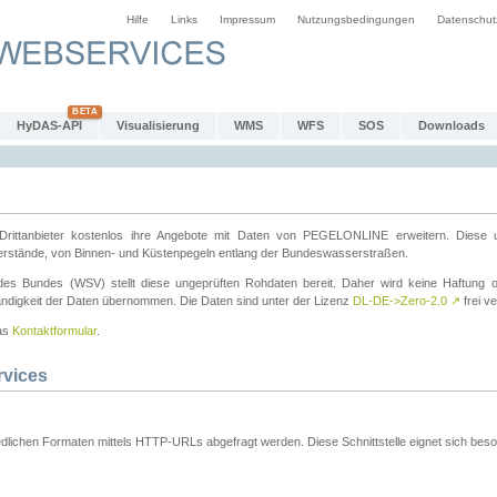
Hilfe
Links
Impressum
Nutzungsbedingungen
Datenschut
HyDAS-API
Visualisierung
WMS
WFS
SOS
Downloads
ttanbieter kostenlos ihre Angebote mit Daten von PEGELONLINE erweitern. Diese u
erstände, von Binnen- und Küstenpegeln entlang der Bundeswasserstraßen.
es Bundes (WSV) stellt diese ungeprüften Rohdaten bereit. Daher wird keine Haftung oder
ständigkeit der Daten übernommen. Die Daten sind unter der Lizenz
DL-DE->Zero-2.0
↗
frei ve
das
Kontaktformular
.
rvices
dlichen Formaten mittels HTTP-URLs abgefragt werden. Diese Schnittstelle eignet sich besond