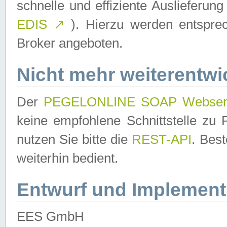
schnelle und effiziente Auslieferun
EDIS
↗
). Hierzu werden entspr
Broker angeboten.
Nicht mehr weiterentwi
Der
PEGELONLINE SOAP Webser
keine empfohlene Schnittstelle z
nutzen Sie bitte die
REST-API
. Bes
weiterhin bedient.
Entwurf und Implement
EES GmbH