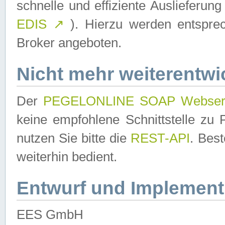
schnelle und effiziente Auslieferun
EDIS
↗
). Hierzu werden entspr
Broker angeboten.
Nicht mehr weiterentwi
Der
PEGELONLINE SOAP Webser
keine empfohlene Schnittstelle z
nutzen Sie bitte die
REST-API
. Bes
weiterhin bedient.
Entwurf und Implement
EES GmbH