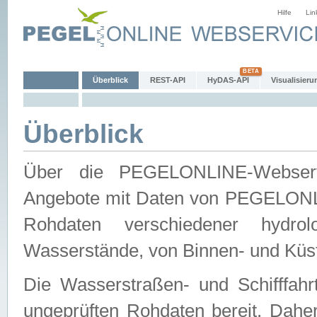
Hilfe
Lin
Überblick
REST-API
HyDAS-API
Visualisieru
Überblick
Über die PEGELONLINE-Webservic
Angebote mit Daten von PEGELONLI
Rohdaten verschiedener hydro
Wasserstände, von Binnen- und Küs
Die Wasserstraßen- und Schifffahr
ungeprüften Rohdaten bereit. Daher