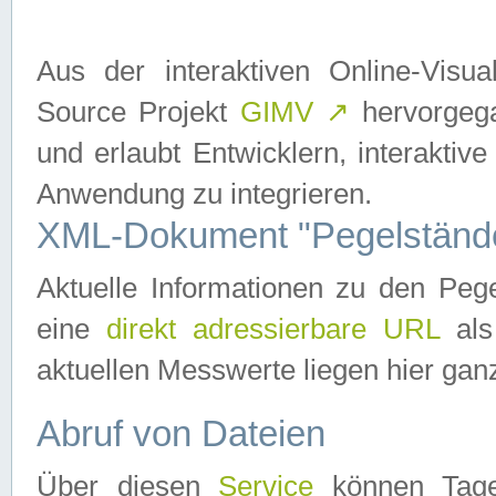
Aus der interaktiven Online-Vis
Source Projekt
GIMV
↗
hervorgega
und erlaubt Entwicklern, interaktive
Anwendung zu integrieren.
XML-Dokument "Pegelständ
Aktuelle Informationen zu den P
eine
direkt adressierbare URL
als
aktuellen Messwerte liegen hier ganz
Abruf von Dateien
Über diesen
Service
können Tages