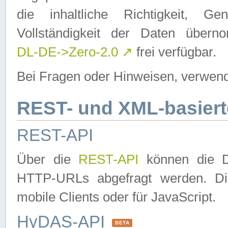
die inhaltliche Richtigkeit, Gen
Vollständigkeit der Daten über
DL-DE->Zero-2.0
↗
frei verfügbar.
Bei Fragen oder Hinweisen, verwend
REST- und XML-basiert
REST-API
Über die
REST-API
können die Da
HTTP-URLs abgefragt werden. Dies
mobile Clients oder für JavaScript.
HyDAS-API
BETA