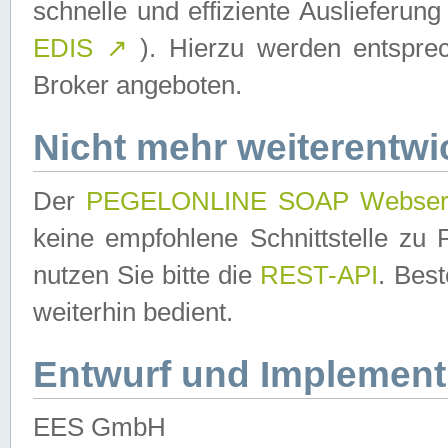
schnelle und effiziente Auslieferun
EDIS
↗
). Hierzu werden entspr
Broker angeboten.
Nicht mehr weiterentwi
Der
PEGELONLINE SOAP Webser
keine empfohlene Schnittstelle z
nutzen Sie bitte die
REST-API
. Bes
weiterhin bedient.
Entwurf und Implement
EES GmbH