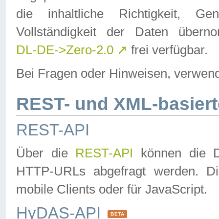
die inhaltliche Richtigkeit, Gen
Vollständigkeit der Daten über
DL-DE->Zero-2.0
↗
frei verfügbar.
Bei Fragen oder Hinweisen, verwend
REST- und XML-basiert
REST-API
Über die
REST-API
können die Da
HTTP-URLs abgefragt werden. Dies
mobile Clients oder für JavaScript.
HyDAS-API
BETA