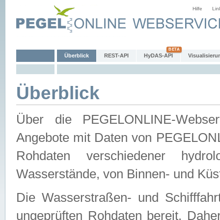
Hilfe
Lin
Überblick
REST-API
HyDAS-API
Visualisieru
Überblick
Über die PEGELONLINE-Webservic
Angebote mit Daten von PEGELONLI
Rohdaten verschiedener hydro
Wasserstände, von Binnen- und Küs
Die Wasserstraßen- und Schifffahr
ungeprüften Rohdaten bereit. Daher