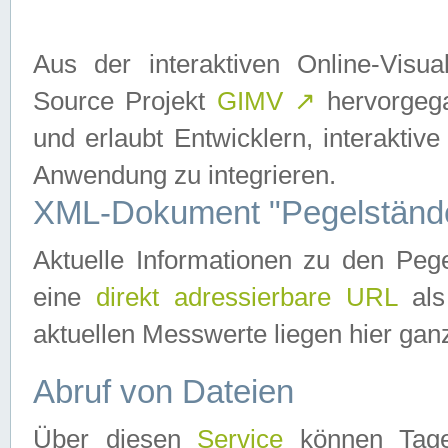
Aus der interaktiven Online-Vis
Source Projekt
GIMV
↗
hervorgega
und erlaubt Entwicklern, interaktive
Anwendung zu integrieren.
XML-Dokument "Pegelständ
Aktuelle Informationen zu den P
eine
direkt adressierbare URL
als
aktuellen Messwerte liegen hier ganz
Abruf von Dateien
Über diesen
Service
können Tages