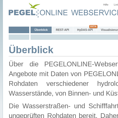
Hilfe
Lin
Überblick
REST-API
HyDAS-API
Visualisieru
Überblick
Über die PEGELONLINE-Webservic
Angebote mit Daten von PEGELONLI
Rohdaten verschiedener hydro
Wasserstände, von Binnen- und Küs
Die Wasserstraßen- und Schifffahr
ungeprüften Rohdaten bereit. Daher