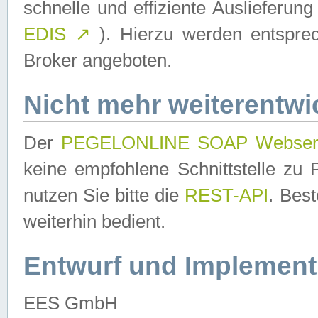
schnelle und effiziente Auslieferun
EDIS
↗
). Hierzu werden entspr
Broker angeboten.
Nicht mehr weiterentwi
Der
PEGELONLINE SOAP Webser
keine empfohlene Schnittstelle z
nutzen Sie bitte die
REST-API
. Bes
weiterhin bedient.
Entwurf und Implement
EES GmbH