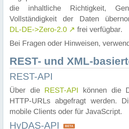
die inhaltliche Richtigkeit, Gen
Vollständigkeit der Daten über
DL-DE->Zero-2.0
↗
frei verfügbar.
Bei Fragen oder Hinweisen, verwend
REST- und XML-basiert
REST-API
Über die
REST-API
können die Da
HTTP-URLs abgefragt werden. Dies
mobile Clients oder für JavaScript.
HyDAS-API
BETA