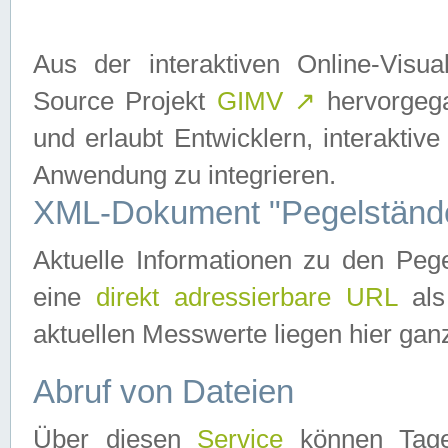
Aus der interaktiven Online-Vis
Source Projekt
GIMV
↗
hervorgega
und erlaubt Entwicklern, interaktive
Anwendung zu integrieren.
XML-Dokument "Pegelständ
Aktuelle Informationen zu den P
eine
direkt adressierbare URL
als
aktuellen Messwerte liegen hier ganz
Abruf von Dateien
Über diesen
Service
können Tages