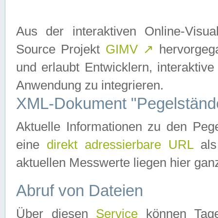
Aus der interaktiven Online-Vis
Source Projekt
GIMV
↗
hervorgega
und erlaubt Entwicklern, interaktive
Anwendung zu integrieren.
XML-Dokument "Pegelständ
Aktuelle Informationen zu den P
eine
direkt adressierbare URL
als
aktuellen Messwerte liegen hier ganz
Abruf von Dateien
Über diesen
Service
können Tages