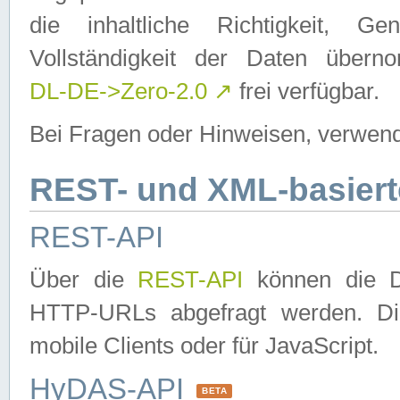
die inhaltliche Richtigkeit, Gen
Vollständigkeit der Daten über
DL-DE->Zero-2.0
↗
frei verfügbar.
Bei Fragen oder Hinweisen, verwend
REST- und XML-basiert
REST-API
Über die
REST-API
können die Da
HTTP-URLs abgefragt werden. Dies
mobile Clients oder für JavaScript.
HyDAS-API
BETA