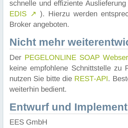
schnelle und effiziente Auslieferun
EDIS
↗
). Hierzu werden entspr
Broker angeboten.
Nicht mehr weiterentwi
Der
PEGELONLINE SOAP Webser
keine empfohlene Schnittstelle z
nutzen Sie bitte die
REST-API
. Bes
weiterhin bedient.
Entwurf und Implement
EES GmbH