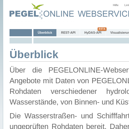
Hilfe
Lin
Überblick
REST-API
HyDAS-API
Visualisieru
Überblick
Über die PEGELONLINE-Webservic
Angebote mit Daten von PEGELONLI
Rohdaten verschiedener hydro
Wasserstände, von Binnen- und Küs
Die Wasserstraßen- und Schifffahr
ungeprüften Rohdaten bereit. Daher