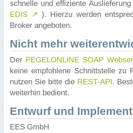
schnelle und effiziente Auslieferun
EDIS
↗
). Hierzu werden entspr
Broker angeboten.
Nicht mehr weiterentwi
Der
PEGELONLINE SOAP Webser
keine empfohlene Schnittstelle z
nutzen Sie bitte die
REST-API
. Bes
weiterhin bedient.
Entwurf und Implement
EES GmbH