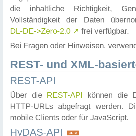
die inhaltliche Richtigkeit, Gen
Vollständigkeit der Daten über
DL-DE->Zero-2.0
↗
frei verfügbar.
Bei Fragen oder Hinweisen, verwend
REST- und XML-basiert
REST-API
Über die
REST-API
können die Da
HTTP-URLs abgefragt werden. Dies
mobile Clients oder für JavaScript.
HyDAS-API
BETA