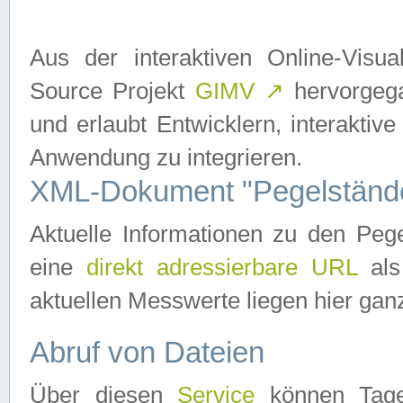
Aus der interaktiven Online-Vis
Source Projekt
GIMV
↗
hervorgega
und erlaubt Entwicklern, interaktive
Anwendung zu integrieren.
XML-Dokument "Pegelständ
Aktuelle Informationen zu den P
eine
direkt adressierbare URL
als
aktuellen Messwerte liegen hier ganz
Abruf von Dateien
Über diesen
Service
können Tages