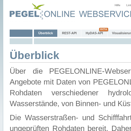
Hilfe
Lin
Überblick
REST-API
HyDAS-API
Visualisieru
Überblick
Über die PEGELONLINE-Webservic
Angebote mit Daten von PEGELONLI
Rohdaten verschiedener hydro
Wasserstände, von Binnen- und Küs
Die Wasserstraßen- und Schifffahr
ungeprüften Rohdaten bereit. Daher