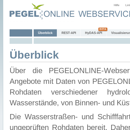
Hilfe
Lin
Überblick
REST-API
HyDAS-API
Visualisieru
Überblick
Über die PEGELONLINE-Webservic
Angebote mit Daten von PEGELONLI
Rohdaten verschiedener hydro
Wasserstände, von Binnen- und Küs
Die Wasserstraßen- und Schifffahr
ungeprüften Rohdaten bereit. Daher