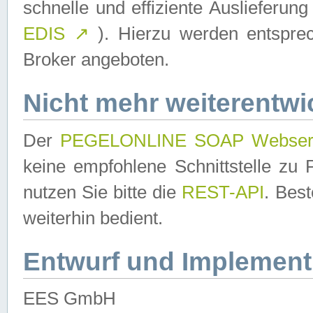
schnelle und effiziente Auslieferun
EDIS
↗
). Hierzu werden entspr
Broker angeboten.
Nicht mehr weiterentwi
Der
PEGELONLINE SOAP Webser
keine empfohlene Schnittstelle z
nutzen Sie bitte die
REST-API
. Bes
weiterhin bedient.
Entwurf und Implement
EES GmbH