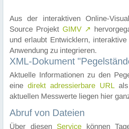
Aus der interaktiven Online-Vis
Source Projekt
GIMV
↗
hervorgega
und erlaubt Entwicklern, interaktive
Anwendung zu integrieren.
XML-Dokument "Pegelständ
Aktuelle Informationen zu den P
eine
direkt adressierbare URL
als
aktuellen Messwerte liegen hier ganz
Abruf von Dateien
Über diesen
Service
können Tages