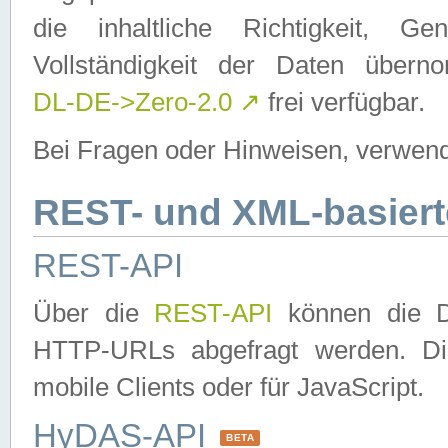
die inhaltliche Richtigkeit, Gen
Vollständigkeit der Daten über
DL-DE->Zero-2.0
↗
frei verfügbar.
Bei Fragen oder Hinweisen, verwend
REST- und XML-basiert
REST-API
Über die
REST-API
können die Da
HTTP-URLs abgefragt werden. Dies
mobile Clients oder für JavaScript.
HyDAS-API
BETA