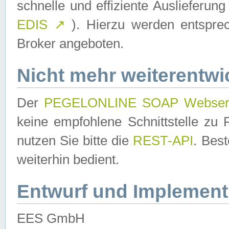
schnelle und effiziente Auslieferun
EDIS
↗
). Hierzu werden entspr
Broker angeboten.
Nicht mehr weiterentwi
Der
PEGELONLINE SOAP Webser
keine empfohlene Schnittstelle z
nutzen Sie bitte die
REST-API
. Bes
weiterhin bedient.
Entwurf und Implement
EES GmbH