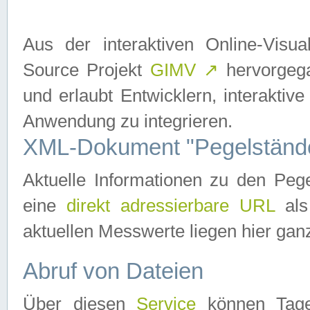
Aus der interaktiven Online-Vis
Source Projekt
GIMV
↗
hervorgega
und erlaubt Entwicklern, interaktive
Anwendung zu integrieren.
XML-Dokument "Pegelständ
Aktuelle Informationen zu den P
eine
direkt adressierbare URL
als
aktuellen Messwerte liegen hier ganz
Abruf von Dateien
Über diesen
Service
können Tages