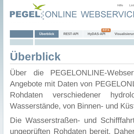
Hilfe
Lin
Überblick
REST-API
HyDAS-API
Visualisieru
Überblick
Über die PEGELONLINE-Webservic
Angebote mit Daten von PEGELONLI
Rohdaten verschiedener hydro
Wasserstände, von Binnen- und Küs
Die Wasserstraßen- und Schifffahr
ungeprüften Rohdaten bereit. Daher