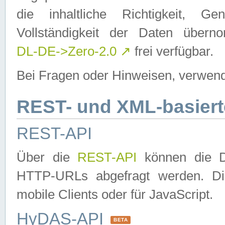
die inhaltliche Richtigkeit, Gen
Vollständigkeit der Daten über
DL-DE->Zero-2.0
↗
frei verfügbar.
Bei Fragen oder Hinweisen, verwend
REST- und XML-basiert
REST-API
Über die
REST-API
können die Da
HTTP-URLs abgefragt werden. Dies
mobile Clients oder für JavaScript.
HyDAS-API
BETA