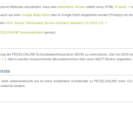
externe Webseite einzubetten, kann eine
einbettbare Version
mittels eines HTML
IFrames
↗
a
 auch auf einer
Google Maps Karte
oder in Google Earth eingebettet werden (Prototyp mit dre
 dem
OGC Sensor Observation Service Interface Standard 2.0 (SOS 2.0)
↗
GELONLINE Sensorwebclient
genutzt.
tzung der PEGELONLINE-Echtzeitdateninfrastruktur (EDIS) zu unterstützen. Ziel von EDIS ist e
S
↗
). Hierzu werden entsprechende Messdatenströme über einen MQTT-Broker angeboten.
enste
t mehr weiterentwickelt und ist keine empfohlene Schnittstelle zu PEGELONLINE mehr. Für n
weiterhin bedient.