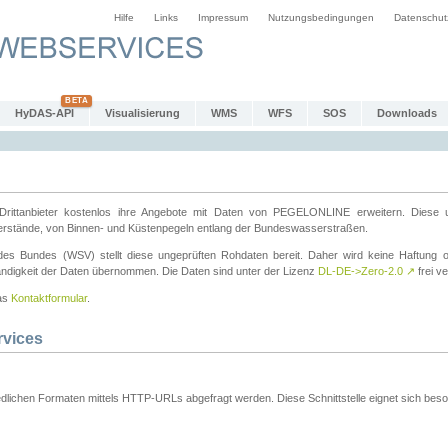
Hilfe
Links
Impressum
Nutzungsbedingungen
Datenschut
HyDAS-API
Visualisierung
WMS
WFS
SOS
Downloads
ttanbieter kostenlos ihre Angebote mit Daten von PEGELONLINE erweitern. Diese u
erstände, von Binnen- und Küstenpegeln entlang der Bundeswasserstraßen.
es Bundes (WSV) stellt diese ungeprüften Rohdaten bereit. Daher wird keine Haftung oder
ständigkeit der Daten übernommen. Die Daten sind unter der Lizenz
DL-DE->Zero-2.0
↗
frei ve
das
Kontaktformular
.
rvices
dlichen Formaten mittels HTTP-URLs abgefragt werden. Diese Schnittstelle eignet sich besond