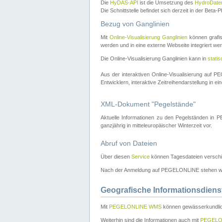
Die
HyDAS-API
ist die Umsetzung des
HydroDate
Die Schnittstelle befindet sich derzeit in der Bet
Bezug von Ganglinien
Mit
Online-Visualisierung Ganglinien
können grafis
werden und in eine externe Webseite integriert wer
Die Online-Visualisierung Ganglinien kann in
stati
Aus der interaktiven Online-Visualisierung auf
Entwicklern, interaktive Zeitreihendarstellung in 
XML-Dokument "Pegelstände"
Aktuelle Informationen zu den Pegelständen i
ganzjährig in mitteleuropäischer Winterzeit vor.
Abruf von Dateien
Über diesen
Service
können Tagesdateien verschi
Nach der Anmeldung auf PEGELONLINE stehen wei
Geografische Informationsdiens
Mit
PEGELONLINE WMS
können gewässerkundlic
Weiterhin sind die Informationen auch mit
PEGELO