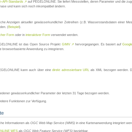
n-API-Standards
↗
auf PEGELONLINE. Sie liefert Messstellen, deren Parameter und die z
a-Phase und kann sich noch inkompatibel ändern.
che Anzeigen aktueller gewässerkundlicher Zeitreihen (z.B. Wasserstandsdaten einer Mes
den. (
Beispiel
).
scher Form
oder in
interaktiver Form
verwendet werden.
 PEGELONLINE ist das Open Source Projekt
GIMV
↗
hervorgegangen. Es basiert auf
Googl
eine browserbasierte Anwendung zu integrieren.
n PEGELONLINE kann auch über eine
direkt adressierbare URL
als XML bezogen werden. Die
edener gewässerkundlicher Parameter der letzten 31 Tage bezogen werden.
tere Funktionen zur Verfügung.
te
he Informationen als
OGC Web Map Service (WMS)
in eine Kartenanwendung integriert wer
NLINE WFS
als
OGC Web Feature Service (WFS)
beziehbar.