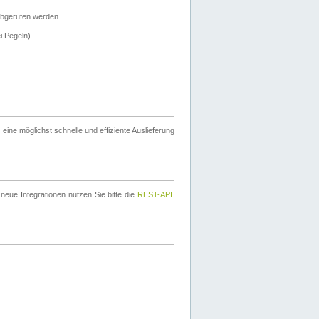
bgerufen werden.
i Pegeln).
ine möglichst schnelle und effiziente Auslieferung
eue Integrationen nutzen Sie bitte die
REST-API
.