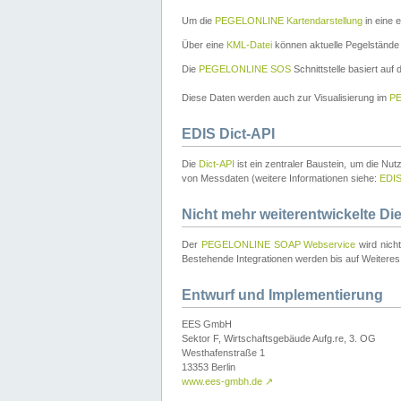
Um die
PEGELONLINE Kartendarstellung
in eine 
Über eine
KML-Datei
können aktuelle Pegelstände
Die
PEGELONLINE SOS
Schnittstelle basiert auf
Diese Daten werden auch zur Visualisierung im
PE
EDIS Dict-API
Die
Dict-API
ist ein zentraler Baustein, um die Nu
von Messdaten (weitere Informationen siehe:
EDI
Nicht mehr weiterentwickelte Di
Der
PEGELONLINE SOAP Webservice
wird nich
Bestehende Integrationen werden bis auf Weiteres 
Entwurf und Implementierung
EES GmbH
Sektor F, Wirtschaftsgebäude Aufg.re, 3. OG
Westhafenstraße 1
13353 Berlin
www.ees-gmbh.de
↗