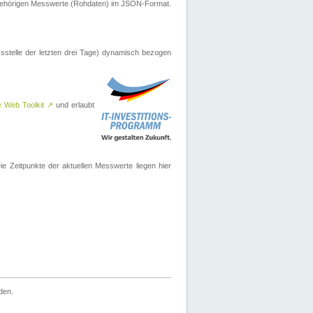
ugehörigen Messwerte (Rohdaten) im JSON-Format.
sstelle der letzten drei Tage) dynamisch bezogen
e Web Toolkit
↗
und erlaubt
 Zeitpunkte der aktuellen Messwerte liegen hier
den.