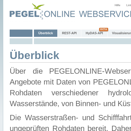
Hilfe
Lin
Überblick
REST-API
HyDAS-API
Visualisieru
Überblick
Über die PEGELONLINE-Webservic
Angebote mit Daten von PEGELONLI
Rohdaten verschiedener hydro
Wasserstände, von Binnen- und Küs
Die Wasserstraßen- und Schifffahr
ungeprüften Rohdaten bereit. Daher