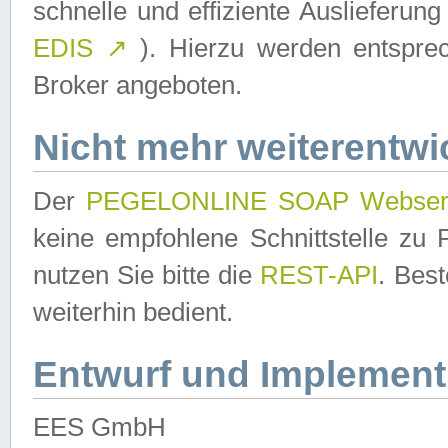
schnelle und effiziente Auslieferun
EDIS
↗
). Hierzu werden entspr
Broker angeboten.
Nicht mehr weiterentwi
Der
PEGELONLINE SOAP Webser
keine empfohlene Schnittstelle z
nutzen Sie bitte die
REST-API
. Bes
weiterhin bedient.
Entwurf und Implement
EES GmbH