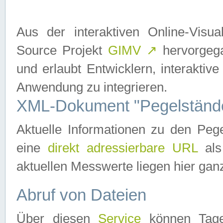
Aus der interaktiven Online-Vis
Source Projekt
GIMV
↗
hervorgega
und erlaubt Entwicklern, interaktive
Anwendung zu integrieren.
XML-Dokument "Pegelständ
Aktuelle Informationen zu den P
eine
direkt adressierbare URL
als
aktuellen Messwerte liegen hier ganz
Abruf von Dateien
Über diesen
Service
können Tages