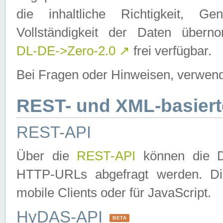
die inhaltliche Richtigkeit, Gen
Vollständigkeit der Daten über
DL-DE->Zero-2.0
↗
frei verfügbar.
Bei Fragen oder Hinweisen, verwend
REST- und XML-basiert
REST-API
Über die
REST-API
können die Da
HTTP-URLs abgefragt werden. Dies
mobile Clients oder für JavaScript.
HyDAS-API
BETA