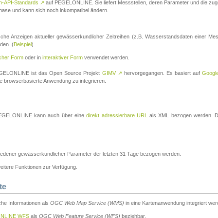
n-API-Standards
↗
auf PEGELONLINE. Sie liefert Messstellen, deren Parameter und die z
a-Phase und kann sich noch inkompatibel ändern.
che Anzeigen aktueller gewässerkundlicher Zeitreihen (z.B. Wasserstandsdaten einer Mes
den. (
Beispiel
).
scher Form
oder in
interaktiver Form
verwendet werden.
 PEGELONLINE ist das Open Source Projekt
GIMV
↗
hervorgegangen. Es basiert auf
Googl
eine browserbasierte Anwendung zu integrieren.
n PEGELONLINE kann auch über eine
direkt adressierbare URL
als XML bezogen werden. Die
edener gewässerkundlicher Parameter der letzten 31 Tage bezogen werden.
tere Funktionen zur Verfügung.
te
he Informationen als
OGC Web Map Service (WMS)
in eine Kartenanwendung integriert wer
NLINE WFS
als
OGC Web Feature Service (WFS)
beziehbar.