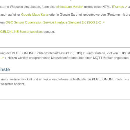
externe Webseite einzubetten, kann eine
einbettbare Version
mittels eines HTML
IFrames
↗
a
 auch auf einer
Google Maps Karte
oder in Google Earth eingebettet werden (Prototyp mit dre
 dem
OGC Sensor Observation Service Interface Standard 2.0 (SOS 2.0)
↗
GELONLINE Sensorwebclient
genutzt.
tzung der PEGELONLINE-Echtzeitdateninfrastruktur (EDIS) zu unterstützen. Ziel von EDIS ist e
S
↗
). Hierzu werden entsprechende Messdatenströme über einen MQTT-Broker angeboten.
enste
t mehr weiterentwickelt und ist keine empfohlene Schnittstelle zu PEGELONLINE mehr. Für n
weiterhin bedient.