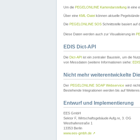
Um die
PEGELONLINE Kartendarstellung
in eine 
Über eine
KML-Datei
können aktuelle Pegelstände
Die
PEGELONLINE SOS
Schnittstelle basiert auf
Diese Daten werden auch zur Visualisierung im
PE
EDIS Dict-API
Die
Dict-API
ist ein zentraler Baustein, um die Nu
von Messdaten (weitere Informationen siehe:
EDI
Nicht mehr weiterentwickelte Di
Der
PEGELONLINE SOAP Webservice
wird nich
Bestehende Integrationen werden bis auf Weiteres 
Entwurf und Implementierung
EES GmbH
Sektor F, Wirtschaftsgebäude Aufg.re, 3. OG
Westhafenstraße 1
13353 Berlin
www.ees-gmbh.de
↗