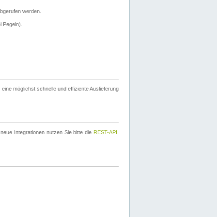
bgerufen werden.
i Pegeln).
ine möglichst schnelle und effiziente Auslieferung
eue Integrationen nutzen Sie bitte die
REST-API
.