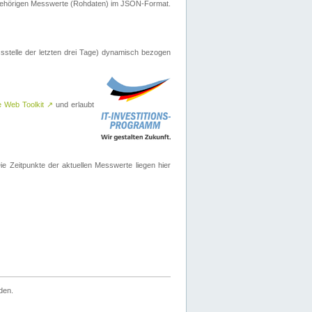
ugehörigen Messwerte (Rohdaten) im JSON-Format.
sstelle der letzten drei Tage) dynamisch bezogen
e Web Toolkit
↗
und erlaubt
 Zeitpunkte der aktuellen Messwerte liegen hier
den.