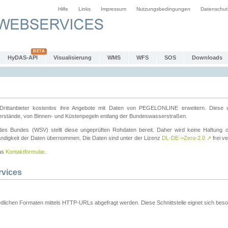
Hilfe
Links
Impressum
Nutzungsbedingungen
Datenschut
HyDAS-API
Visualisierung
WMS
WFS
SOS
Downloads
ttanbieter kostenlos ihre Angebote mit Daten von PEGELONLINE erweitern. Diese u
erstände, von Binnen- und Küstenpegeln entlang der Bundeswasserstraßen.
es Bundes (WSV) stellt diese ungeprüften Rohdaten bereit. Daher wird keine Haftung oder
ständigkeit der Daten übernommen. Die Daten sind unter der Lizenz
DL-DE->Zero-2.0
↗
frei ve
das
Kontaktformular
.
rvices
dlichen Formaten mittels HTTP-URLs abgefragt werden. Diese Schnittstelle eignet sich besond