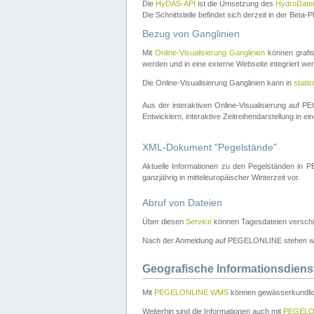
Die
HyDAS-API
ist die Umsetzung des
HydroDate
Die Schnittstelle befindet sich derzeit in der Bet
Bezug von Ganglinien
Mit
Online-Visualisierung Ganglinien
können grafis
werden und in eine externe Webseite integriert wer
Die Online-Visualisierung Ganglinien kann in
stati
Aus der interaktiven Online-Visualisierung auf
Entwicklern, interaktive Zeitreihendarstellung in 
XML-Dokument "Pegelstände"
Aktuelle Informationen zu den Pegelständen i
ganzjährig in mitteleuropäischer Winterzeit vor.
Abruf von Dateien
Über diesen
Service
können Tagesdateien verschi
Nach der Anmeldung auf PEGELONLINE stehen wei
Geografische Informationsdiens
Mit
PEGELONLINE WMS
können gewässerkundlic
Weiterhin sind die Informationen auch mit
PEGELO