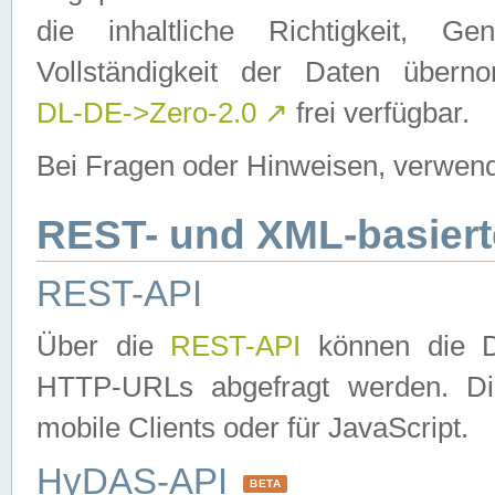
die inhaltliche Richtigkeit, Gen
Vollständigkeit der Daten über
DL-DE->Zero-2.0
↗
frei verfügbar.
Bei Fragen oder Hinweisen, verwend
REST- und XML-basiert
REST-API
Über die
REST-API
können die Da
HTTP-URLs abgefragt werden. Dies
mobile Clients oder für JavaScript.
HyDAS-API
BETA