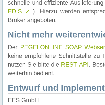
schnelle und effiziente Auslieferun
EDIS
↗
). Hierzu werden entspr
Broker angeboten.
Nicht mehr weiterentwi
Der
PEGELONLINE SOAP Webser
keine empfohlene Schnittstelle z
nutzen Sie bitte die
REST-API
. Bes
weiterhin bedient.
Entwurf und Implement
EES GmbH