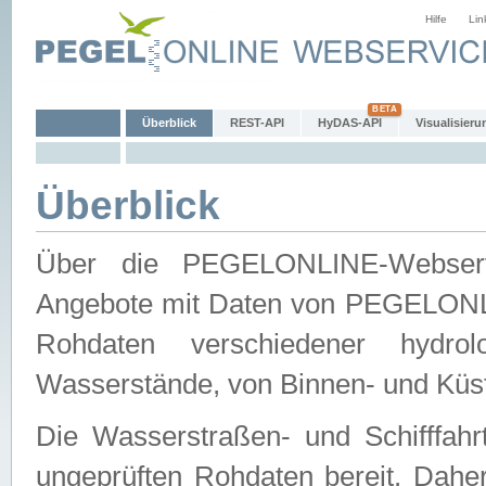
Hilfe
Lin
Überblick
REST-API
HyDAS-API
Visualisieru
Überblick
Über die PEGELONLINE-Webservic
Angebote mit Daten von PEGELONLI
Rohdaten verschiedener hydro
Wasserstände, von Binnen- und Küs
Die Wasserstraßen- und Schifffahr
ungeprüften Rohdaten bereit. Daher