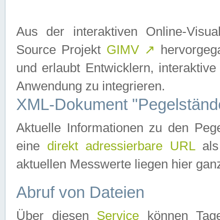
Aus der interaktiven Online-Vis
Source Projekt
GIMV
↗
hervorgega
und erlaubt Entwicklern, interaktive
Anwendung zu integrieren.
XML-Dokument "Pegelständ
Aktuelle Informationen zu den P
eine
direkt adressierbare URL
als
aktuellen Messwerte liegen hier ganz
Abruf von Dateien
Über diesen
Service
können Tages