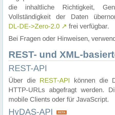
die inhaltliche Richtigkeit, Gen
Vollständigkeit der Daten über
DL-DE->Zero-2.0
↗
frei verfügbar.
Bei Fragen oder Hinweisen, verwend
REST- und XML-basiert
REST-API
Über die
REST-API
können die Da
HTTP-URLs abgefragt werden. Dies
mobile Clients oder für JavaScript.
HyDAS-API
BETA