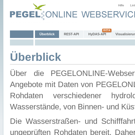
Hilfe
Lin
Überblick
REST-API
HyDAS-API
Visualisieru
Überblick
Über die PEGELONLINE-Webservic
Angebote mit Daten von PEGELONLI
Rohdaten verschiedener hydro
Wasserstände, von Binnen- und Küs
Die Wasserstraßen- und Schifffahr
ungeprüften Rohdaten bereit. Daher