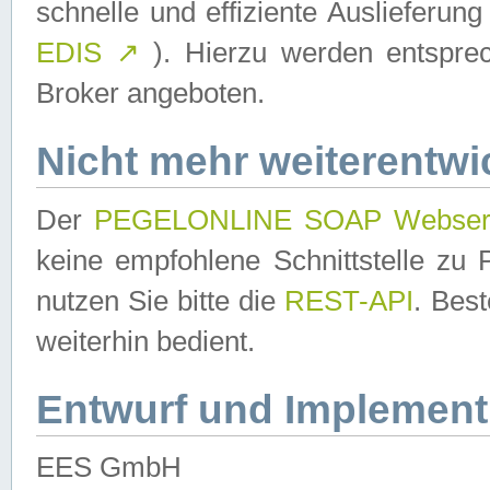
schnelle und effiziente Auslieferun
EDIS
↗
). Hierzu werden entspr
Broker angeboten.
Nicht mehr weiterentwi
Der
PEGELONLINE SOAP Webser
keine empfohlene Schnittstelle z
nutzen Sie bitte die
REST-API
. Bes
weiterhin bedient.
Entwurf und Implement
EES GmbH