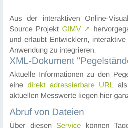
Aus der interaktiven Online-Vis
Source Projekt
GIMV
↗
hervorgega
und erlaubt Entwicklern, interaktive
Anwendung zu integrieren.
XML-Dokument "Pegelständ
Aktuelle Informationen zu den P
eine
direkt adressierbare URL
als
aktuellen Messwerte liegen hier ganz
Abruf von Dateien
Über diesen
Service
können Tages