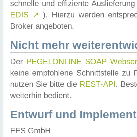
schnelle und effiziente Auslieferun
EDIS
↗
). Hierzu werden entspr
Broker angeboten.
Nicht mehr weiterentwi
Der
PEGELONLINE SOAP Webser
keine empfohlene Schnittstelle z
nutzen Sie bitte die
REST-API
. Bes
weiterhin bedient.
Entwurf und Implement
EES GmbH