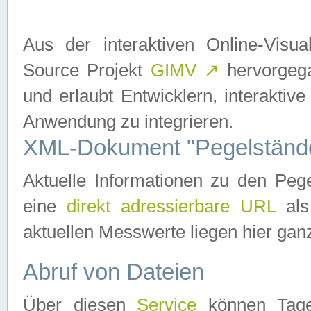
Aus der interaktiven Online-Vis
Source Projekt
GIMV
↗
hervorgega
und erlaubt Entwicklern, interaktive
Anwendung zu integrieren.
XML-Dokument "Pegelständ
Aktuelle Informationen zu den P
eine
direkt adressierbare URL
als
aktuellen Messwerte liegen hier ganz
Abruf von Dateien
Über diesen
Service
können Tages