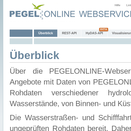
Hilfe
Lin
Überblick
REST-API
HyDAS-API
Visualisieru
Überblick
Über die PEGELONLINE-Webservic
Angebote mit Daten von PEGELONLI
Rohdaten verschiedener hydro
Wasserstände, von Binnen- und Küs
Die Wasserstraßen- und Schifffahr
ungeprüften Rohdaten bereit. Daher