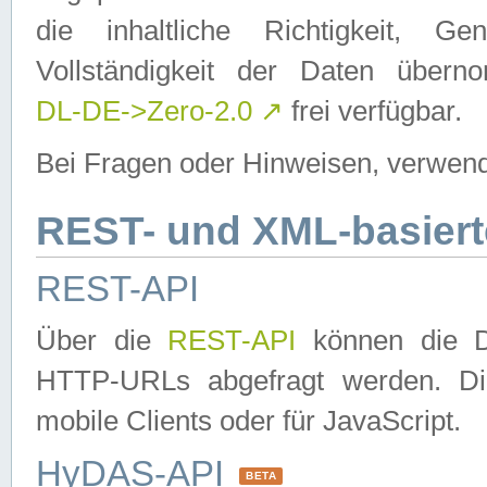
die inhaltliche Richtigkeit, Gen
Vollständigkeit der Daten über
DL-DE->Zero-2.0
↗
frei verfügbar.
Bei Fragen oder Hinweisen, verwend
REST- und XML-basiert
REST-API
Über die
REST-API
können die Da
HTTP-URLs abgefragt werden. Dies
mobile Clients oder für JavaScript.
HyDAS-API
BETA