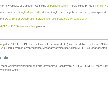
externe Webseite einzubetten, kann eine
einbettbare Version
mittels eines HTML
IFrames
↗
a
 auch auf einer
Google Maps Karte
oder in Google Earth eingebettet werden (Prototyp mit dre
 dem
OGC Sensor Observation Service Interface Standard 2.0 (SOS 2.0)
↗
GELONLINE Sensorwebclient
genutzt.
tzung der PEGELONLINE-Echtzeitdateninfrastruktur (EDIS) zu unterstützen. Ziel von EDIS ist e
S
↗
). Hierzu werden entsprechende Messdatenströme über einen MQTT-Broker angeboten.
enste
t mehr weiterentwickelt und ist keine empfohlene Schnittstelle zu PEGELONLINE mehr. Für n
weiterhin bedient.