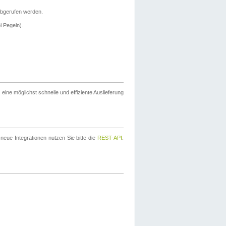
bgerufen werden.
i Pegeln).
ine möglichst schnelle und effiziente Auslieferung
eue Integrationen nutzen Sie bitte die
REST-API
.