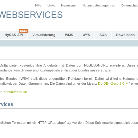
Hilfe
Links
Impressum
Nutzungsbedingungen
Datenschut
HyDAS-API
Visualisierung
WMS
WFS
SOS
Downloads
ttanbieter kostenlos ihre Angebote mit Daten von PEGELONLINE erweitern. Diese u
erstände, von Binnen- und Küstenpegeln entlang der Bundeswasserstraßen.
es Bundes (WSV) stellt diese ungeprüften Rohdaten bereit. Daher wird keine Haftung oder
ständigkeit der Daten übernommen. Die Daten sind unter der Lizenz
DL-DE->Zero-2.0
↗
frei ve
das
Kontaktformular
.
rvices
dlichen Formaten mittels HTTP-URLs abgefragt werden. Diese Schnittstelle eignet sich besond