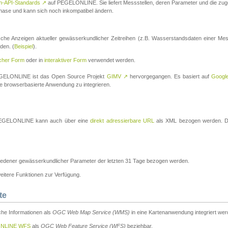
n-API-Standards
↗
auf PEGELONLINE. Sie liefert Messstellen, deren Parameter und die z
a-Phase und kann sich noch inkompatibel ändern.
che Anzeigen aktueller gewässerkundlicher Zeitreihen (z.B. Wasserstandsdaten einer Mes
den. (
Beispiel
).
scher Form
oder in
interaktiver Form
verwendet werden.
 PEGELONLINE ist das Open Source Projekt
GIMV
↗
hervorgegangen. Es basiert auf
Googl
eine browserbasierte Anwendung zu integrieren.
n PEGELONLINE kann auch über eine
direkt adressierbare URL
als XML bezogen werden. Die
edener gewässerkundlicher Parameter der letzten 31 Tage bezogen werden.
tere Funktionen zur Verfügung.
te
he Informationen als
OGC Web Map Service (WMS)
in eine Kartenanwendung integriert wer
NLINE WFS
als
OGC Web Feature Service (WFS)
beziehbar.