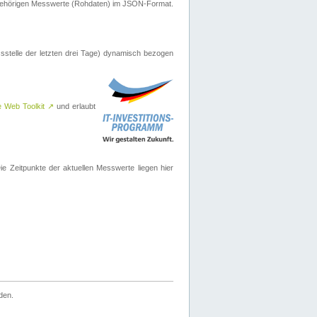
ugehörigen Messwerte (Rohdaten) im JSON-Format.
sstelle der letzten drei Tage) dynamisch bezogen
e Web Toolkit
↗
und erlaubt
 Zeitpunkte der aktuellen Messwerte liegen hier
den.