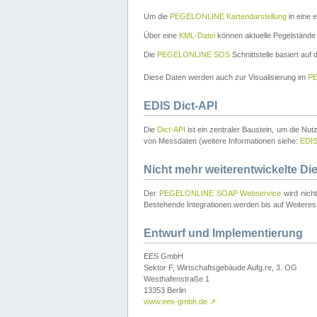
Um die
PEGELONLINE Kartendarstellung
in eine 
Über eine
KML-Datei
können aktuelle Pegelstände
Die
PEGELONLINE SOS
Schnittstelle basiert auf
Diese Daten werden auch zur Visualisierung im
PE
EDIS Dict-API
Die
Dict-API
ist ein zentraler Baustein, um die Nu
von Messdaten (weitere Informationen siehe:
EDI
Nicht mehr weiterentwickelte Di
Der
PEGELONLINE SOAP Webservice
wird nich
Bestehende Integrationen werden bis auf Weiteres 
Entwurf und Implementierung
EES GmbH
Sektor F, Wirtschaftsgebäude Aufg.re, 3. OG
Westhafenstraße 1
13353 Berlin
www.ees-gmbh.de
↗