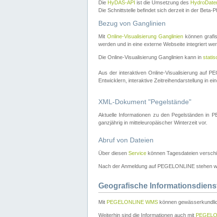
Die
HyDAS-API
ist die Umsetzung des
HydroDate
Die Schnittstelle befindet sich derzeit in der Bet
Bezug von Ganglinien
Mit
Online-Visualisierung Ganglinien
können grafis
werden und in eine externe Webseite integriert wer
Die Online-Visualisierung Ganglinien kann in
stati
Aus der interaktiven Online-Visualisierung auf
Entwicklern, interaktive Zeitreihendarstellung in 
XML-Dokument "Pegelstände"
Aktuelle Informationen zu den Pegelständen i
ganzjährig in mitteleuropäischer Winterzeit vor.
Abruf von Dateien
Über diesen
Service
können Tagesdateien verschi
Nach der Anmeldung auf PEGELONLINE stehen wei
Geografische Informationsdiens
Mit
PEGELONLINE WMS
können gewässerkundlic
Weiterhin sind die Informationen auch mit
PEGELO