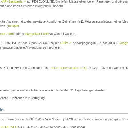
n-API-Standards
↗
auf PEGELONLINE. Sie liefert Messstellen, deren Parameter und die z
a-Phase und kann sich noch inkompatibel ändern.
che Anzeigen aktueller gewässerkundlicher Zeitreihen (z.B. Wasserstandsdaten einer Mes
den. (
Beispiel
).
scher Form
oder in
interaktiver Form
verwendet werden.
 PEGELONLINE ist das Open Source Projekt
GIMV
↗
hervorgegangen. Es basiert auf
Googl
eine browserbasierte Anwendung zu integrieren.
n PEGELONLINE kann auch über eine
direkt adressierbare URL
als XML bezogen werden. Die
edener gewässerkundlicher Parameter der letzten 31 Tage bezogen werden.
tere Funktionen zur Verfügung.
te
he Informationen als
OGC Web Map Service (WMS)
in eine Kartenanwendung integriert wer
NLINE WFS
als
OGC Web Feature Service (WFS)
beziehbar.