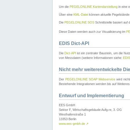
Um die
PEGELONLINE Kartendarstellung
in eine 
Über eine
KML-Datei
können aktuelle Pegelstände
Die
PEGELONLINE SOS
Schnittstelle basiert auf
Diese Daten werden auch zur Visualisierung im
PE
EDIS Dict-API
Die
Dict-API
ist ein zentraler Baustein, um die Nu
von Messdaten (weitere Informationen siehe:
EDI
Nicht mehr weiterentwickelte Di
Der
PEGELONLINE SOAP Webservice
wird nich
Bestehende Integrationen werden bis auf Weiteres 
Entwurf und Implementierung
EES GmbH
Sektor F, Wirtschaftsgebäude Aufg.re, 3. OG
Westhafenstraße 1
13353 Berlin
www.ees-gmbh.de
↗