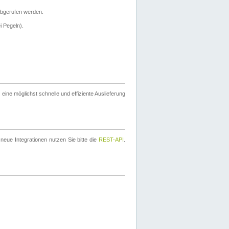
bgerufen werden.
i Pegeln).
ine möglichst schnelle und effiziente Auslieferung
eue Integrationen nutzen Sie bitte die
REST-API
.