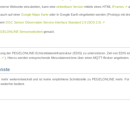
externe Webseite einzubetten, kann eine
einbettbare Version
mittels eines HTML
IFrames
↗
a
 auch auf einer
Google Maps Karte
oder in Google Earth eingebettet werden (Prototyp mit dre
 dem
OGC Sensor Observation Service Interface Standard 2.0 (SOS 2.0)
↗
GELONLINE Sensorwebclient
genutzt.
tzung der PEGELONLINE-Echtzeitdateninfrastruktur (EDIS) zu unterstützen. Ziel von EDIS ist e
S
↗
). Hierzu werden entsprechende Messdatenströme über einen MQTT-Broker angeboten.
enste
t mehr weiterentwickelt und ist keine empfohlene Schnittstelle zu PEGELONLINE mehr. Für n
weiterhin bedient.