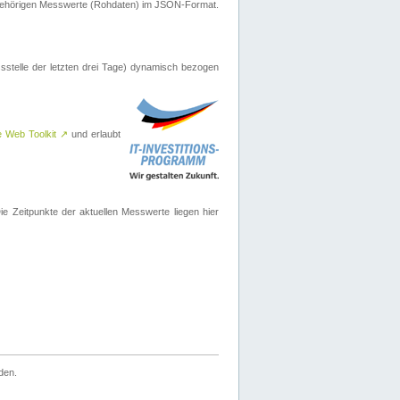
ugehörigen Messwerte (Rohdaten) im JSON-Format.
sstelle der letzten drei Tage) dynamisch bezogen
e Web Toolkit
↗
und erlaubt
 Zeitpunkte der aktuellen Messwerte liegen hier
den.