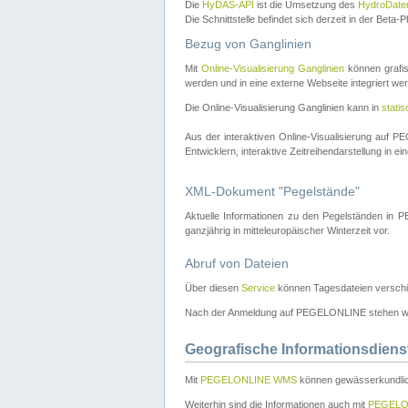
Die
HyDAS-API
ist die Umsetzung des
HydroDate
Die Schnittstelle befindet sich derzeit in der Bet
Bezug von Ganglinien
Mit
Online-Visualisierung Ganglinien
können grafis
werden und in eine externe Webseite integriert wer
Die Online-Visualisierung Ganglinien kann in
stati
Aus der interaktiven Online-Visualisierung auf
Entwicklern, interaktive Zeitreihendarstellung in 
XML-Dokument "Pegelstände"
Aktuelle Informationen zu den Pegelständen i
ganzjährig in mitteleuropäischer Winterzeit vor.
Abruf von Dateien
Über diesen
Service
können Tagesdateien verschi
Nach der Anmeldung auf PEGELONLINE stehen wei
Geografische Informationsdiens
Mit
PEGELONLINE WMS
können gewässerkundlic
Weiterhin sind die Informationen auch mit
PEGELO