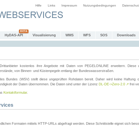
Hilfe
Links
Impressum
Nutzungsbedingungen
Datenschut
HyDAS-API
Visualisierung
WMS
WFS
SOS
Downloads
ttanbieter kostenlos ihre Angebote mit Daten von PEGELONLINE erweitern. Diese u
erstände, von Binnen- und Küstenpegeln entlang der Bundeswasserstraßen.
es Bundes (WSV) stellt diese ungeprüften Rohdaten bereit. Daher wird keine Haftung oder
ständigkeit der Daten übernommen. Die Daten sind unter der Lizenz
DL-DE->Zero-2.0
↗
frei ve
das
Kontaktformular
.
rvices
dlichen Formaten mittels HTTP-URLs abgefragt werden. Diese Schnittstelle eignet sich besond