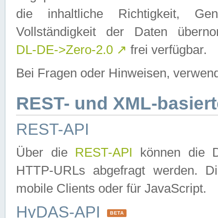
die inhaltliche Richtigkeit, Gen
Vollständigkeit der Daten über
DL-DE->Zero-2.0
↗
frei verfügbar.
Bei Fragen oder Hinweisen, verwend
REST- und XML-basiert
REST-API
Über die
REST-API
können die Da
HTTP-URLs abgefragt werden. Dies
mobile Clients oder für JavaScript.
HyDAS-API
BETA