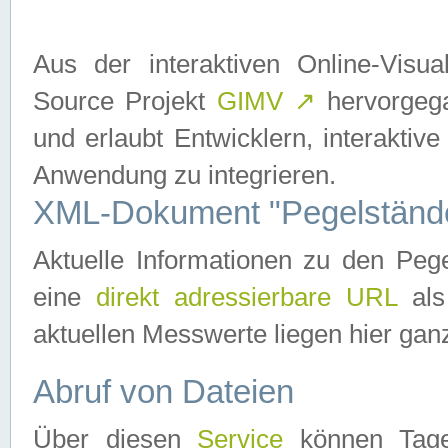
Aus der interaktiven Online-Vis
Source Projekt
GIMV
↗
hervorgega
und erlaubt Entwicklern, interaktive
Anwendung zu integrieren.
XML-Dokument "Pegelständ
Aktuelle Informationen zu den P
eine
direkt adressierbare URL
als
aktuellen Messwerte liegen hier ganz
Abruf von Dateien
Über diesen
Service
können Tages