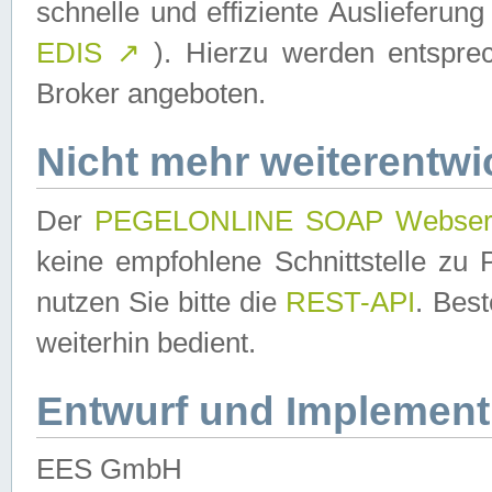
schnelle und effiziente Auslieferun
EDIS
↗
). Hierzu werden entspr
Broker angeboten.
Nicht mehr weiterentwi
Der
PEGELONLINE SOAP Webser
keine empfohlene Schnittstelle z
nutzen Sie bitte die
REST-API
. Bes
weiterhin bedient.
Entwurf und Implement
EES GmbH