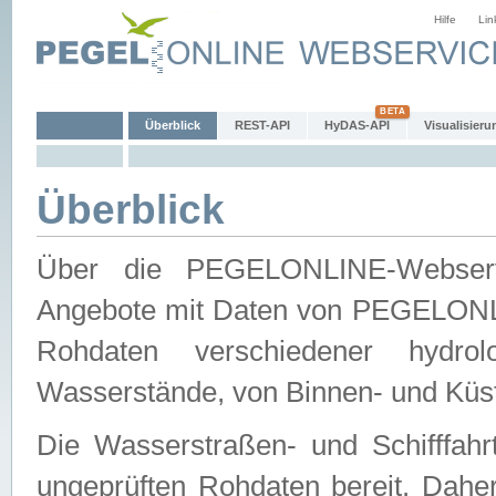
Hilfe
Lin
Überblick
REST-API
HyDAS-API
Visualisieru
Überblick
Über die PEGELONLINE-Webservic
Angebote mit Daten von PEGELONLI
Rohdaten verschiedener hydro
Wasserstände, von Binnen- und Küs
Die Wasserstraßen- und Schifffahr
ungeprüften Rohdaten bereit. Daher