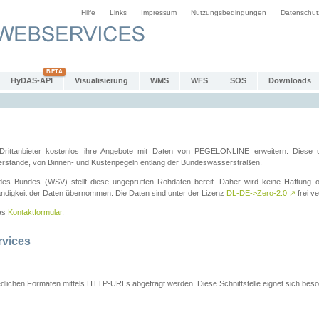
Hilfe
Links
Impressum
Nutzungsbedingungen
Datenschut
HyDAS-API
Visualisierung
WMS
WFS
SOS
Downloads
ttanbieter kostenlos ihre Angebote mit Daten von PEGELONLINE erweitern. Diese u
erstände, von Binnen- und Küstenpegeln entlang der Bundeswasserstraßen.
es Bundes (WSV) stellt diese ungeprüften Rohdaten bereit. Daher wird keine Haftung oder
ständigkeit der Daten übernommen. Die Daten sind unter der Lizenz
DL-DE->Zero-2.0
↗
frei ve
das
Kontaktformular
.
rvices
dlichen Formaten mittels HTTP-URLs abgefragt werden. Diese Schnittstelle eignet sich besond