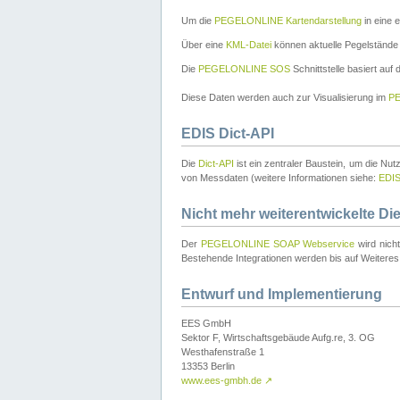
Um die
PEGELONLINE Kartendarstellung
in eine 
Über eine
KML-Datei
können aktuelle Pegelstände
Die
PEGELONLINE SOS
Schnittstelle basiert auf
Diese Daten werden auch zur Visualisierung im
PE
EDIS Dict-API
Die
Dict-API
ist ein zentraler Baustein, um die Nu
von Messdaten (weitere Informationen siehe:
EDI
Nicht mehr weiterentwickelte Di
Der
PEGELONLINE SOAP Webservice
wird nich
Bestehende Integrationen werden bis auf Weiteres 
Entwurf und Implementierung
EES GmbH
Sektor F, Wirtschaftsgebäude Aufg.re, 3. OG
Westhafenstraße 1
13353 Berlin
www.ees-gmbh.de
↗