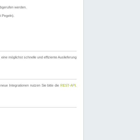
bgerufen werden.
i Pegeln).
ine möglichst schnelle und effiziente Auslieferung
eue Integrationen nutzen Sie bitte die
REST-API
.