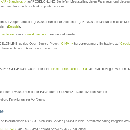
n-API-Standards
↗
auf PEGELONLINE. Sie liefert Messstellen, deren Parameter und die z
a-Phase und kann sich noch inkompatibel ändern.
che Anzeigen aktueller gewässerkundlicher Zeitreihen (z.B. Wasserstandsdaten einer Mes
den. (
Beispiel
).
scher Form
oder in
interaktiver Form
verwendet werden.
 PEGELONLINE ist das Open Source Projekt
GIMV
↗
hervorgegangen. Es basiert auf
Googl
eine browserbasierte Anwendung zu integrieren.
n PEGELONLINE kann auch über eine
direkt adressierbare URL
als XML bezogen werden. Die
edener gewässerkundlicher Parameter der letzten 31 Tage bezogen werden.
tere Funktionen zur Verfügung.
te
he Informationen als
OGC Web Map Service (WMS)
in eine Kartenanwendung integriert wer
NLINE WFS
als
OGC Web Feature Service (WFS)
beziehbar.