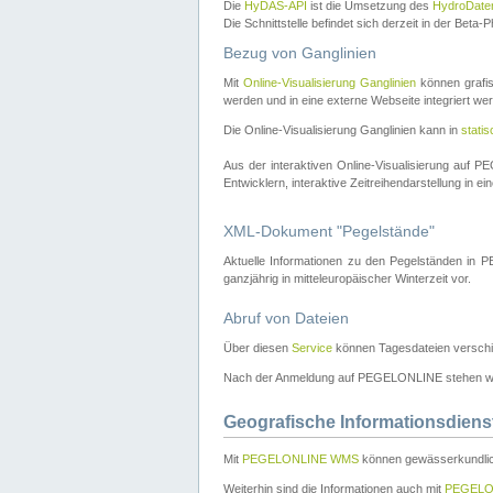
Die
HyDAS-API
ist die Umsetzung des
HydroDate
Die Schnittstelle befindet sich derzeit in der Bet
Bezug von Ganglinien
Mit
Online-Visualisierung Ganglinien
können grafis
werden und in eine externe Webseite integriert wer
Die Online-Visualisierung Ganglinien kann in
stati
Aus der interaktiven Online-Visualisierung auf
Entwicklern, interaktive Zeitreihendarstellung in 
XML-Dokument "Pegelstände"
Aktuelle Informationen zu den Pegelständen i
ganzjährig in mitteleuropäischer Winterzeit vor.
Abruf von Dateien
Über diesen
Service
können Tagesdateien verschi
Nach der Anmeldung auf PEGELONLINE stehen wei
Geografische Informationsdiens
Mit
PEGELONLINE WMS
können gewässerkundlic
Weiterhin sind die Informationen auch mit
PEGELO