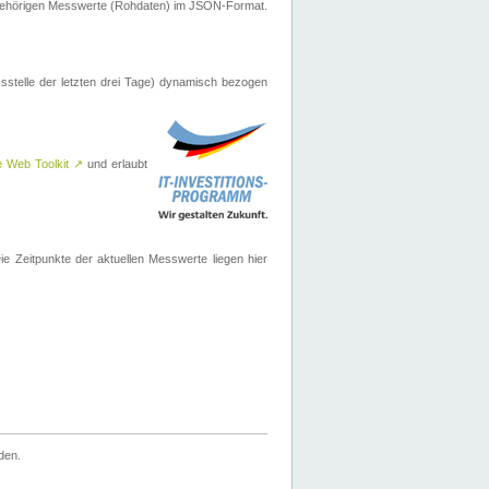
ugehörigen Messwerte (Rohdaten) im JSON-Format.
sstelle der letzten drei Tage) dynamisch bezogen
e Web Toolkit
↗
und erlaubt
 Zeitpunkte der aktuellen Messwerte liegen hier
den.