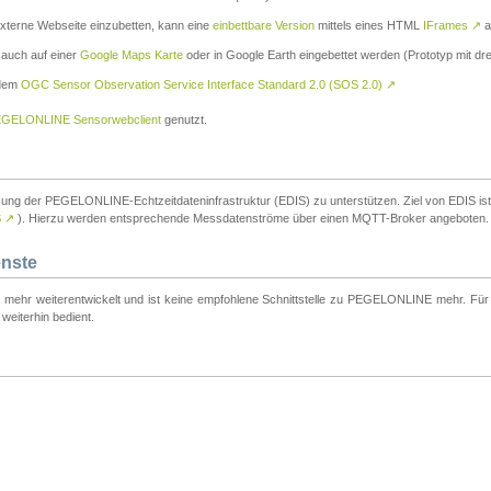
externe Webseite einzubetten, kann eine
einbettbare Version
mittels eines HTML
IFrames
↗
a
 auch auf einer
Google Maps Karte
oder in Google Earth eingebettet werden (Prototyp mit dre
 dem
OGC Sensor Observation Service Interface Standard 2.0 (SOS 2.0)
↗
GELONLINE Sensorwebclient
genutzt.
tzung der PEGELONLINE-Echtzeitdateninfrastruktur (EDIS) zu unterstützen. Ziel von EDIS ist e
S
↗
). Hierzu werden entsprechende Messdatenströme über einen MQTT-Broker angeboten.
enste
t mehr weiterentwickelt und ist keine empfohlene Schnittstelle zu PEGELONLINE mehr. Für n
weiterhin bedient.