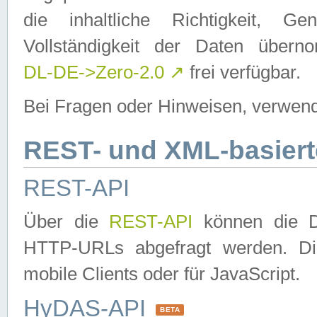
die inhaltliche Richtigkeit, Gen
Vollständigkeit der Daten über
DL-DE->Zero-2.0
↗
frei verfügbar.
Bei Fragen oder Hinweisen, verwend
REST- und XML-basiert
REST-API
Über die
REST-API
können die Da
HTTP-URLs abgefragt werden. Dies
mobile Clients oder für JavaScript.
HyDAS-API
BETA