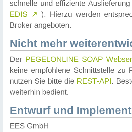
schnelle und effiziente Auslieferun
EDIS
↗
). Hierzu werden entspr
Broker angeboten.
Nicht mehr weiterentwi
Der
PEGELONLINE SOAP Webser
keine empfohlene Schnittstelle z
nutzen Sie bitte die
REST-API
. Bes
weiterhin bedient.
Entwurf und Implement
EES GmbH