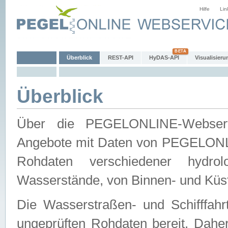
Hilfe
Lin
Überblick
REST-API
HyDAS-API
Visualisieru
Überblick
Über die PEGELONLINE-Webservic
Angebote mit Daten von PEGELONLI
Rohdaten verschiedener hydro
Wasserstände, von Binnen- und Küs
Die Wasserstraßen- und Schifffahr
ungeprüften Rohdaten bereit. Daher