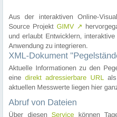
Aus der interaktiven Online-Vis
Source Projekt
GIMV
↗
hervorgega
und erlaubt Entwicklern, interaktive
Anwendung zu integrieren.
XML-Dokument "Pegelständ
Aktuelle Informationen zu den P
eine
direkt adressierbare URL
als
aktuellen Messwerte liegen hier ganz
Abruf von Dateien
Über diesen
Service
können Tages