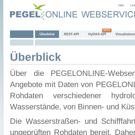
Hilfe
Lin
Überblick
REST-API
HyDAS-API
Visualisieru
Überblick
Über die PEGELONLINE-Webservic
Angebote mit Daten von PEGELONLI
Rohdaten verschiedener hydro
Wasserstände, von Binnen- und Küs
Die Wasserstraßen- und Schifffahr
ungeprüften Rohdaten bereit. Daher