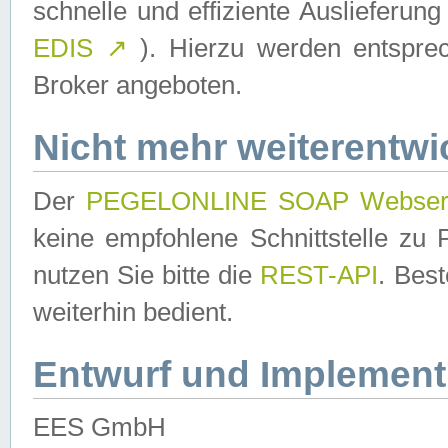
schnelle und effiziente Auslieferun
EDIS
↗
). Hierzu werden entspr
Broker angeboten.
Nicht mehr weiterentwi
Der
PEGELONLINE SOAP Webser
keine empfohlene Schnittstelle z
nutzen Sie bitte die
REST-API
. Bes
weiterhin bedient.
Entwurf und Implement
EES GmbH