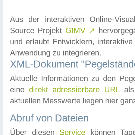
Aus der interaktiven Online-Vis
Source Projekt
GIMV
↗
hervorgega
und erlaubt Entwicklern, interaktive
Anwendung zu integrieren.
XML-Dokument "Pegelständ
Aktuelle Informationen zu den P
eine
direkt adressierbare URL
als
aktuellen Messwerte liegen hier ganz
Abruf von Dateien
Über diesen
Service
können Tages