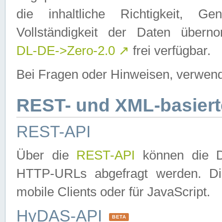
die inhaltliche Richtigkeit, Gen
Vollständigkeit der Daten über
DL-DE->Zero-2.0
↗
frei verfügbar.
Bei Fragen oder Hinweisen, verwend
REST- und XML-basiert
REST-API
Über die
REST-API
können die Da
HTTP-URLs abgefragt werden. Dies
mobile Clients oder für JavaScript.
HyDAS-API
BETA