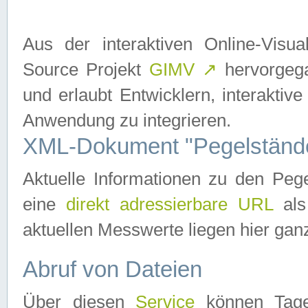
Aus der interaktiven Online-Vis
Source Projekt
GIMV
↗
hervorgega
und erlaubt Entwicklern, interaktive
Anwendung zu integrieren.
XML-Dokument "Pegelständ
Aktuelle Informationen zu den P
eine
direkt adressierbare URL
als
aktuellen Messwerte liegen hier ganz
Abruf von Dateien
Über diesen
Service
können Tages