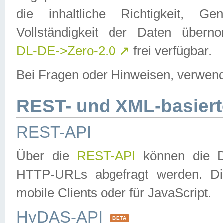
die inhaltliche Richtigkeit, Gen
Vollständigkeit der Daten über
DL-DE->Zero-2.0
↗
frei verfügbar.
Bei Fragen oder Hinweisen, verwend
REST- und XML-basiert
REST-API
Über die
REST-API
können die Da
HTTP-URLs abgefragt werden. Dies
mobile Clients oder für JavaScript.
HyDAS-API
BETA