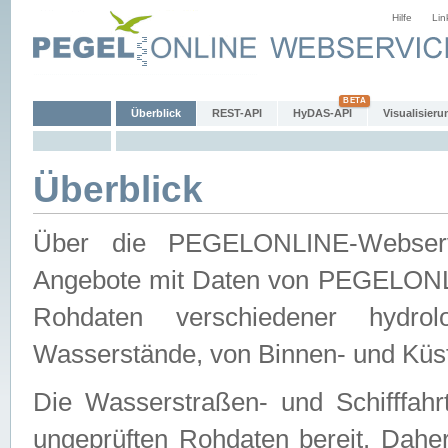
Hilfe
Lin
Überblick
REST-API
HyDAS-API
Visualisieru
Überblick
Über die PEGELONLINE-Webservic
Angebote mit Daten von PEGELONLI
Rohdaten verschiedener hydro
Wasserstände, von Binnen- und Küs
Die Wasserstraßen- und Schifffahr
ungeprüften Rohdaten bereit. Daher