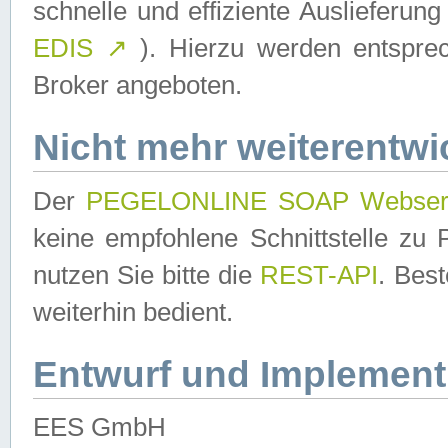
schnelle und effiziente Auslieferun
EDIS
↗
). Hierzu werden entspr
Broker angeboten.
Nicht mehr weiterentwi
Der
PEGELONLINE SOAP Webser
keine empfohlene Schnittstelle z
nutzen Sie bitte die
REST-API
. Bes
weiterhin bedient.
Entwurf und Implement
EES GmbH