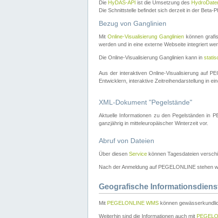
Die
HyDAS-API
ist die Umsetzung des
HydroDate
Die Schnittstelle befindet sich derzeit in der Bet
Bezug von Ganglinien
Mit
Online-Visualisierung Ganglinien
können grafis
werden und in eine externe Webseite integriert wer
Die Online-Visualisierung Ganglinien kann in
stati
Aus der interaktiven Online-Visualisierung auf
Entwicklern, interaktive Zeitreihendarstellung in 
XML-Dokument "Pegelstände"
Aktuelle Informationen zu den Pegelständen i
ganzjährig in mitteleuropäischer Winterzeit vor.
Abruf von Dateien
Über diesen
Service
können Tagesdateien verschi
Nach der Anmeldung auf PEGELONLINE stehen wei
Geografische Informationsdiens
Mit
PEGELONLINE WMS
können gewässerkundlic
Weiterhin sind die Informationen auch mit
PEGELO