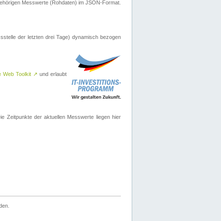
ugehörigen Messwerte (Rohdaten) im JSON-Format.
sstelle der letzten drei Tage) dynamisch bezogen
e Web Toolkit
↗
und erlaubt
 Zeitpunkte der aktuellen Messwerte liegen hier
den.