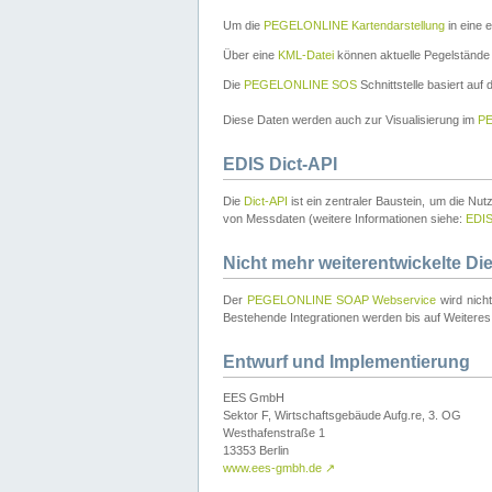
Um die
PEGELONLINE Kartendarstellung
in eine 
Über eine
KML-Datei
können aktuelle Pegelstände
Die
PEGELONLINE SOS
Schnittstelle basiert auf
Diese Daten werden auch zur Visualisierung im
PE
EDIS Dict-API
Die
Dict-API
ist ein zentraler Baustein, um die Nu
von Messdaten (weitere Informationen siehe:
EDI
Nicht mehr weiterentwickelte Di
Der
PEGELONLINE SOAP Webservice
wird nich
Bestehende Integrationen werden bis auf Weiteres 
Entwurf und Implementierung
EES GmbH
Sektor F, Wirtschaftsgebäude Aufg.re, 3. OG
Westhafenstraße 1
13353 Berlin
www.ees-gmbh.de
↗