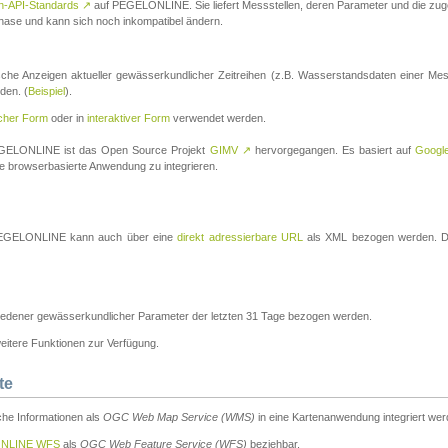
n-API-Standards
↗
auf PEGELONLINE. Sie liefert Messstellen, deren Parameter und die z
a-Phase und kann sich noch inkompatibel ändern.
che Anzeigen aktueller gewässerkundlicher Zeitreihen (z.B. Wasserstandsdaten einer Mes
den. (
Beispiel
).
scher Form
oder in
interaktiver Form
verwendet werden.
 PEGELONLINE ist das Open Source Projekt
GIMV
↗
hervorgegangen. Es basiert auf
Googl
eine browserbasierte Anwendung zu integrieren.
n PEGELONLINE kann auch über eine
direkt adressierbare URL
als XML bezogen werden. Die
edener gewässerkundlicher Parameter der letzten 31 Tage bezogen werden.
tere Funktionen zur Verfügung.
te
he Informationen als
OGC Web Map Service (WMS)
in eine Kartenanwendung integriert wer
NLINE WFS
als
OGC Web Feature Service (WFS)
beziehbar.