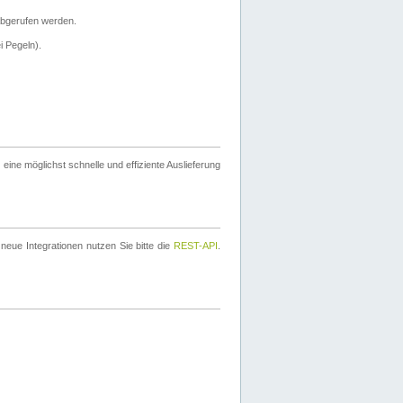
bgerufen werden.
i Pegeln).
ine möglichst schnelle und effiziente Auslieferung
eue Integrationen nutzen Sie bitte die
REST-API
.