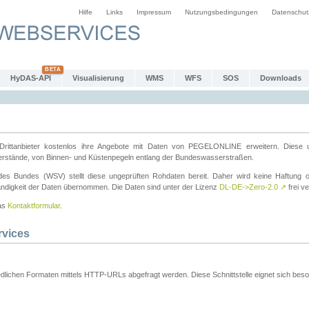
Hilfe
Links
Impressum
Nutzungsbedingungen
Datenschut
HyDAS-API
Visualisierung
WMS
WFS
SOS
Downloads
ttanbieter kostenlos ihre Angebote mit Daten von PEGELONLINE erweitern. Diese u
erstände, von Binnen- und Küstenpegeln entlang der Bundeswasserstraßen.
es Bundes (WSV) stellt diese ungeprüften Rohdaten bereit. Daher wird keine Haftung oder
ständigkeit der Daten übernommen. Die Daten sind unter der Lizenz
DL-DE->Zero-2.0
↗
frei ve
das
Kontaktformular
.
rvices
dlichen Formaten mittels HTTP-URLs abgefragt werden. Diese Schnittstelle eignet sich besond