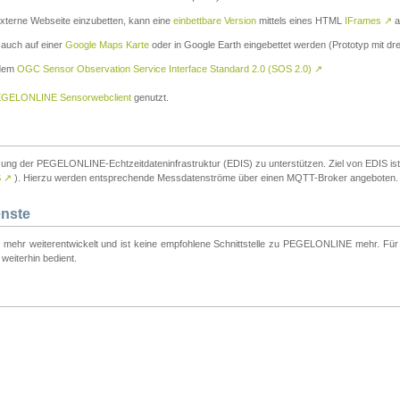
externe Webseite einzubetten, kann eine
einbettbare Version
mittels eines HTML
IFrames
↗
a
 auch auf einer
Google Maps Karte
oder in Google Earth eingebettet werden (Prototyp mit dre
 dem
OGC Sensor Observation Service Interface Standard 2.0 (SOS 2.0)
↗
GELONLINE Sensorwebclient
genutzt.
tzung der PEGELONLINE-Echtzeitdateninfrastruktur (EDIS) zu unterstützen. Ziel von EDIS ist e
S
↗
). Hierzu werden entsprechende Messdatenströme über einen MQTT-Broker angeboten.
enste
t mehr weiterentwickelt und ist keine empfohlene Schnittstelle zu PEGELONLINE mehr. Für n
weiterhin bedient.