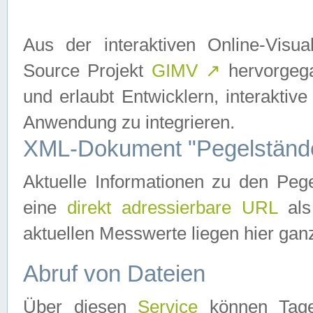
Aus der interaktiven Online-Vis
Source Projekt
GIMV
↗
hervorgega
und erlaubt Entwicklern, interaktive
Anwendung zu integrieren.
XML-Dokument "Pegelständ
Aktuelle Informationen zu den P
eine
direkt adressierbare URL
als
aktuellen Messwerte liegen hier ganz
Abruf von Dateien
Über diesen
Service
können Tages