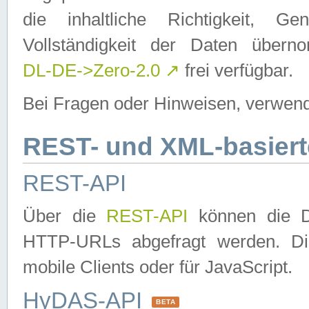
die inhaltliche Richtigkeit, Gen
Vollständigkeit der Daten über
DL-DE->Zero-2.0
↗
frei verfügbar.
Bei Fragen oder Hinweisen, verwend
REST- und XML-basiert
REST-API
Über die
REST-API
können die Da
HTTP-URLs abgefragt werden. Dies
mobile Clients oder für JavaScript.
HyDAS-API
BETA