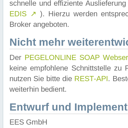
schnelle und effiziente Auslieferun
EDIS
↗
). Hierzu werden entspr
Broker angeboten.
Nicht mehr weiterentwi
Der
PEGELONLINE SOAP Webser
keine empfohlene Schnittstelle z
nutzen Sie bitte die
REST-API
. Bes
weiterhin bedient.
Entwurf und Implement
EES GmbH