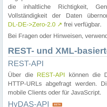
die inhaltliche Richtigkeit, Gen
Vollständigkeit der Daten über
DL-DE->Zero-2.0
↗
frei verfügbar.
Bei Fragen oder Hinweisen, verwend
REST- und XML-basiert
REST-API
Über die
REST-API
können die Da
HTTP-URLs abgefragt werden. Dies
mobile Clients oder für JavaScript.
HyDAS-API
BETA