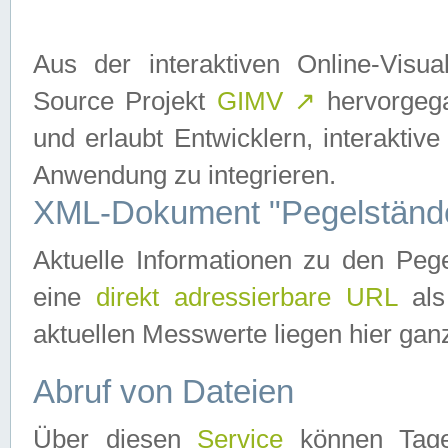
Aus der interaktiven Online-Vis
Source Projekt
GIMV
↗
hervorgega
und erlaubt Entwicklern, interaktive
Anwendung zu integrieren.
XML-Dokument "Pegelständ
Aktuelle Informationen zu den P
eine
direkt adressierbare URL
als
aktuellen Messwerte liegen hier ganz
Abruf von Dateien
Über diesen
Service
können Tages