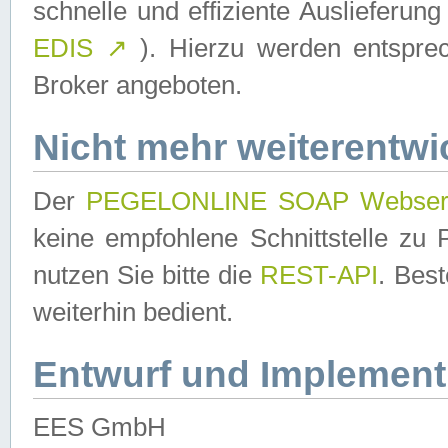
schnelle und effiziente Auslieferun
EDIS
↗
). Hierzu werden entspr
Broker angeboten.
Nicht mehr weiterentwi
Der
PEGELONLINE SOAP Webser
keine empfohlene Schnittstelle z
nutzen Sie bitte die
REST-API
. Bes
weiterhin bedient.
Entwurf und Implement
EES GmbH