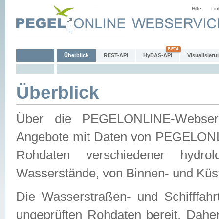
Hilfe
Lin
Überblick
REST-API
HyDAS-API
Visualisieru
Überblick
Über die PEGELONLINE-Webservic
Angebote mit Daten von PEGELONLI
Rohdaten verschiedener hydro
Wasserstände, von Binnen- und Küs
Die Wasserstraßen- und Schifffahr
ungeprüften Rohdaten bereit. Daher