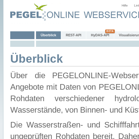
Hilfe
Lin
Überblick
REST-API
HyDAS-API
Visualisieru
Überblick
Über die PEGELONLINE-Webservic
Angebote mit Daten von PEGELONLI
Rohdaten verschiedener hydro
Wasserstände, von Binnen- und Küs
Die Wasserstraßen- und Schifffahr
ungeprüften Rohdaten bereit. Daher