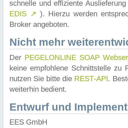
schnelle und effiziente Auslieferun
EDIS
↗
). Hierzu werden entspr
Broker angeboten.
Nicht mehr weiterentwi
Der
PEGELONLINE SOAP Webser
keine empfohlene Schnittstelle z
nutzen Sie bitte die
REST-API
. Bes
weiterhin bedient.
Entwurf und Implement
EES GmbH