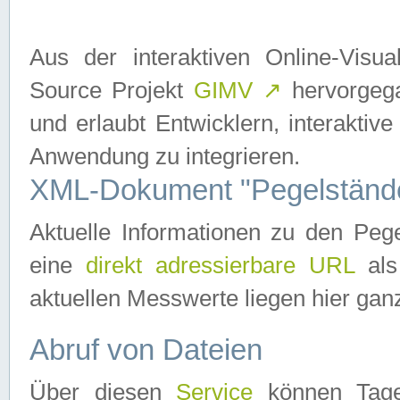
Aus der interaktiven Online-Vis
Source Projekt
GIMV
↗
hervorgega
und erlaubt Entwicklern, interaktive
Anwendung zu integrieren.
XML-Dokument "Pegelständ
Aktuelle Informationen zu den P
eine
direkt adressierbare URL
als
aktuellen Messwerte liegen hier ganz
Abruf von Dateien
Über diesen
Service
können Tages