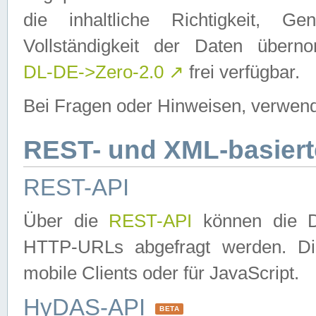
die inhaltliche Richtigkeit, Gen
Vollständigkeit der Daten über
DL-DE->Zero-2.0
↗
frei verfügbar.
Bei Fragen oder Hinweisen, verwend
REST- und XML-basiert
REST-API
Über die
REST-API
können die Da
HTTP-URLs abgefragt werden. Dies
mobile Clients oder für JavaScript.
HyDAS-API
BETA